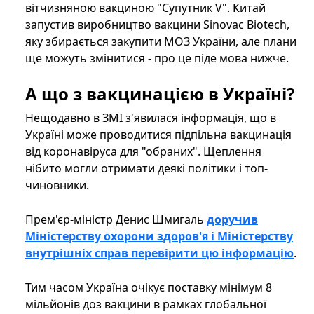
вітчизняною вакциною "Супутник V". Китай
запустив виробництво вакцини Sinovac Biotech,
яку збирається закупити МОЗ України, але плани
ще можуть змінитися - про це піде мова нижче.
А що з вакцинацією в Україні?
Нещодавно в ЗМІ з'явилася інформація, що в
Україні може проводитися підпільна вакцинація
від коронавіруса для "обраних". Щеплення
нібито могли отримати деякі політики і топ-
чиновники.
Прем'єр-міністр Денис Шмигаль
доручив
Міністерству охорони здоров'я і Міністерству
внутрішніх справ перевірити цю інформацію
.
Тим часом Україна очікує поставку мінімум 8
мільйонів доз вакцини в рамках глобальної