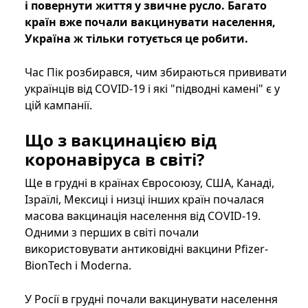
і повернути життя у звичне русло. Багато
країн вже почали вакцинувати населення,
Україна ж тільки готується це робити.
Час Пік розбирався, чим збираються прививати
українців від COVID-19 і які "підводні камені" є у
цій кампанії.
Що з вакцинацією від
коронавіруса в світі?
Ще в грудні в країнах Євросоюзу, США, Канаді,
Ізраїлі, Мексиці і низці інших країн почалася
масова вакцинація населення від COVID-19.
Одними з перших в світі почали
використовувати антиковідні вакцини Pfizer-
BionTech і Moderna.
У Росії в грудні почали вакцинувати населення