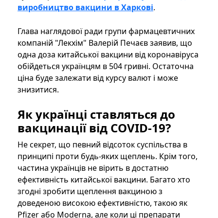
виробництво вакцини в Харкові
.
Глава наглядової ради групи фармацевтичних
компаній "Лекхім" Валерій Печаєв заявив, що
одна доза китайської вакцини від коронавіруса
обійдеться українцям в 504 гривні. Остаточна
ціна буде залежати від курсу валют і може
знизитися.
Як українці ставляться до
вакцинації від COVID-19?
Не секрет, що певний відсоток суспільства в
принципі проти будь-яких щеплень. Крім того,
частина українців не вірить в достатню
ефективність китайської вакцини. Багато хто
згодні зробити щеплення вакциною з
доведеною високою ефективністю, такою як
Pfizer або Moderna, але коли ці препарати