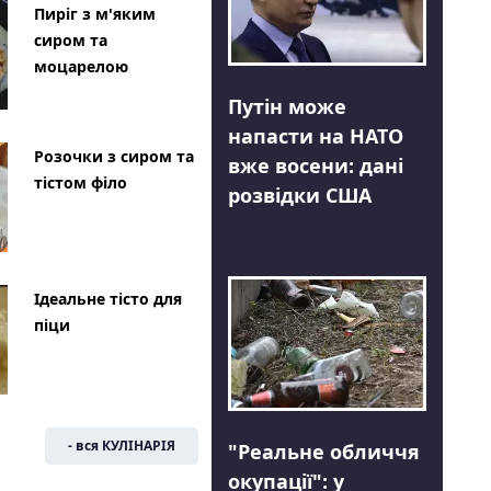
Пиріг з м'яким
сиром та
моцарелою
Путін може
напасти на НАТО
Розочки з сиром та
вже восени: дані
тістом філо
розвідки США
Ідеальне тісто для
піци
- вся КУЛІНАРІЯ
"Реальне обличчя
окупації": у