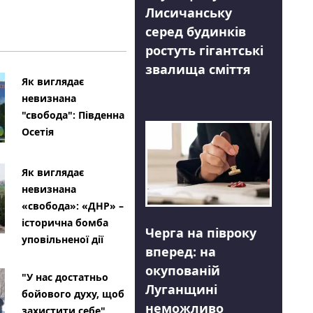
Лисичанську
серед будинків
ростуть гігантські
звалища сміття
Як виглядає
невизнана
"свобода": Південна
Осетія
Як виглядає
невизнана
«свобода»: «ДНР» –
історична бомба
Черга на півроку
уповільненої дії
вперед: на
окупованій
"У нас достатньо
Луганщині
бойового духу, щоб
неможливо
захистити себе"