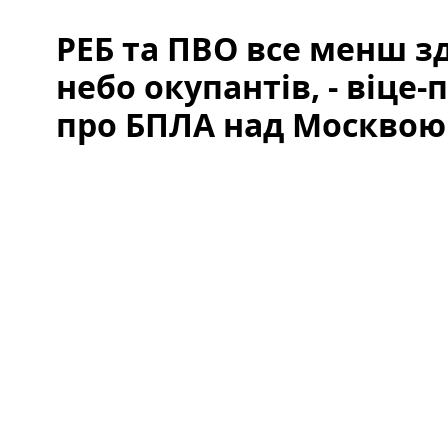
РЕБ та ПВО все менш з
небо окупантів, - віце
про БПЛА над Москвою