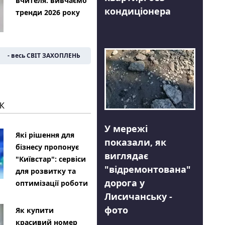
вчителя: вивчаємо
кондиціонера
тренди 2026 року
- весь СВІТ ЗАХОПЛЕНЬ
К
У мережі
Які рішення для
показали, як
бізнесу пропонує
виглядає
"Київстар": сервіси
"відремонтована"
для розвитку та
дорога у
оптимізації роботи
Лисичанську -
фото
Як купити
красивий номер