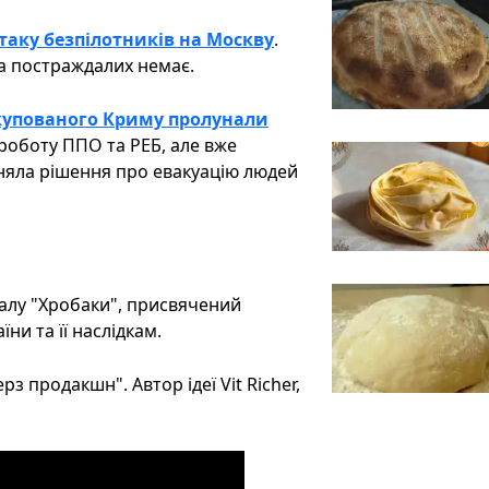
таку безпілотників на Москву
.
а постраждалих немає.
окупованого Криму пролунали
 роботу ППО та РЕБ, але вже
йняла рішення про евакуацію людей
іалу "Хробаки", присвячений
ни та її наслідкам.
з продакшн". Автор ідеї Vit Richer,