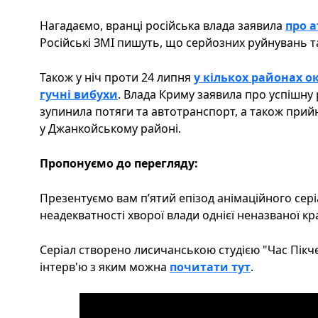
Нагадаємо, вранці російська влада заявила
про а
Російські ЗМІ пишуть, що серйозних руйнувань т
Також у ніч проти 24 липня
у кількох районах 
гучні вибухи
. Влада Криму заявила про успішну
зупинила потяги та автотранспорт, а також при
у Джанкойському районі.
Пропонуємо до перегляду:
Презентуємо вам п’ятий епізод анімаційного сер
неадекватності хворої влади однієї неназваної краї
Серіал створено лисичанською студією "Час Пікчер
інтерв'ю з яким можна
почитати тут
.