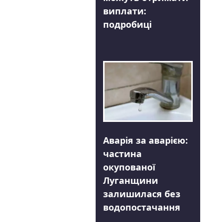
виплати:
подробиці
Аварія за аварією:
частина
окупованої
Луганщини
залишилася без
водопостачання