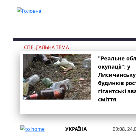
Перейти до основного вмісту
СПЕЦІАЛЬНА ТЕМА
"Реальне об
окупації": у
Лисичанську
будинків рос
гігантські з
сміття
УКРАЇНА
09:08, 24.