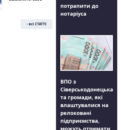
потрапити до
нотаріуса
- всі СТАТТІ
ВПО з
Сіверськодонецька
та громади, які
влаштувалися на
релоковані
підприємства,
можуть отримати