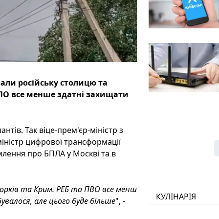
вали російську столицю та
ППО все менше здатні захищати
тів. Так віце-прем'єр-міністр з
 міністр цифрової трансформації
лення про БПЛА у Москві та в
орків та Крим. РЕБ та ПВО все менш
КУЛІНАРІЯ
валося, але цього буде більше
", -