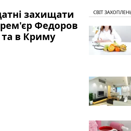
датні захищати
СВІТ ЗАХОПЛЕН
-прем'єр Федоров
 та в Криму