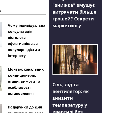
"знижка" змушує
Ь
витрачати більше
грошей? Секрети
маркетингу
Чому індивідуальна
консультація
дієтолога
ефективніша за
популярні дієти з
інтернету
Монтаж канальних
кондиціонерів:
етапи, вимоги та
Сіль, лід та
особливості
вентилятор: як
встановлення
знизити
температуру у
Подарунки до Дня
квартирі без