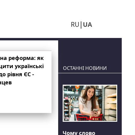
RU
UA
на реформа: як
ити українські
ОСТАННІ НОВИНИ
до рівня ЄС -
нцев
Чому слово