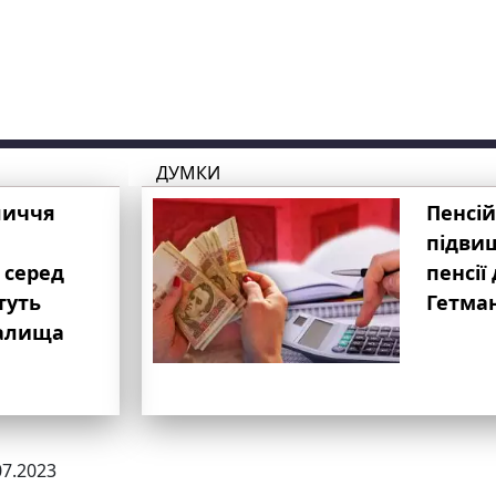
ДУМКИ
личчя
Пенсій
підвищ
 серед
пенсії 
туть
Гетма
валища
07.2023