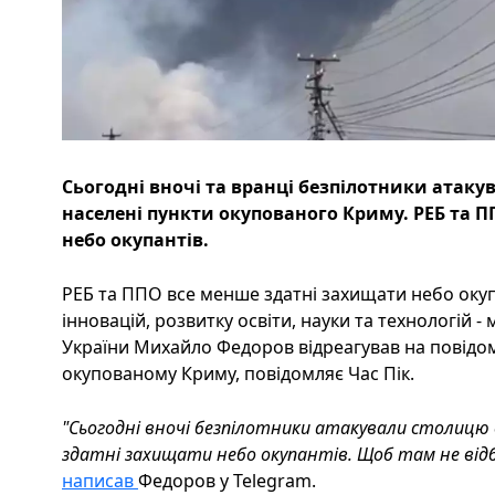
Сьогодні вночі та вранці безпілотники атаку
населені пункти окупованого Криму. РЕБ та 
небо окупантів.
РЕБ та ППО все менше здатні захищати небо окупан
інновацій, розвитку освіти, науки та технологій -
України Михайло Федоров відреагував на повідом
окупованому Криму, повідомляє Час Пік.
"Сьогодні вночі безпілотники атакували столицю 
здатні захищати небо окупантів. Щоб там не відбу
написав
Федоров у Telegram.