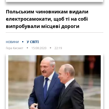
Польським чиновникам видали
електросамокати, щоб ті на собі
випробували місцеві дороги
У СВІТІ
НОВИНИ
Гера Кисмет
15:08:2020
22:19