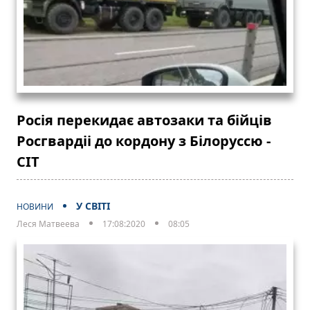
Росія перекидає автозаки та бійців
Росгвардіі до кордону з Білоруссю -
CIT
У СВІТІ
НОВИНИ
Леся Матвеева
17:08:2020
08:05