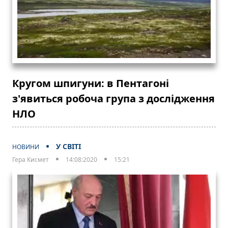
Кругом шпигуни: в Пентагоні
з'явиться робоча група з дослідження
НЛО
У СВІТІ
НОВИНИ
Гера Кисмет
14:08:2020
15:21