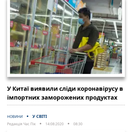
У Китаї виявили сліди коронавірусу в
імпортних заморожених продуктах
У СВІТІ
НОВИНИ
Редакція Час Пік
14:08:2020
08:30