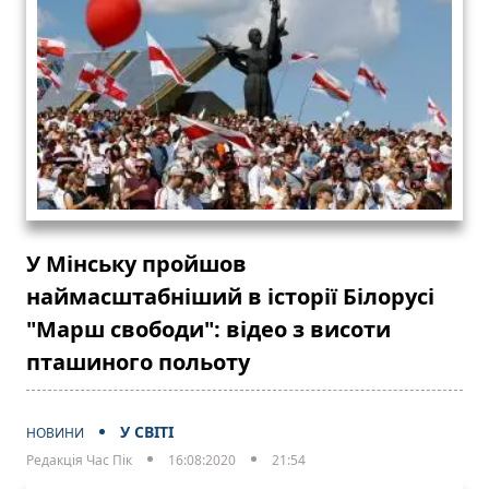
У Мінську пройшов
наймасштабніший в історії Білорусі
"Марш свободи": відео з висоти
пташиного польоту
У СВІТІ
НОВИНИ
Редакція Час Пік
16:08:2020
21:54