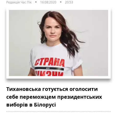
Редакція Час Пік
16:08:2020
20:53
Тихановська готується оголосити
себе переможцем президентських
виборів в Білорусі