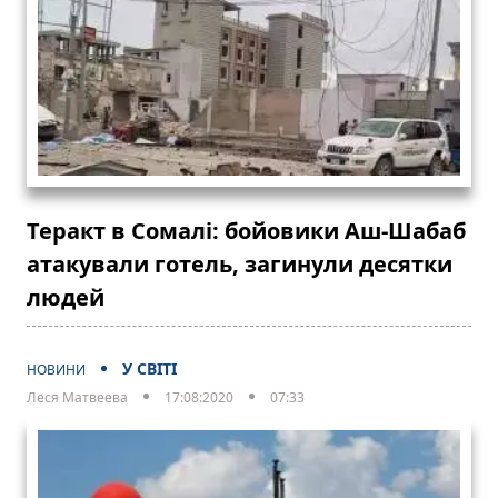
Теракт в Сомалі: бойовики Аш-Шабаб
атакували готель, загинули десятки
людей
У СВІТІ
НОВИНИ
Леся Матвеева
17:08:2020
07:33