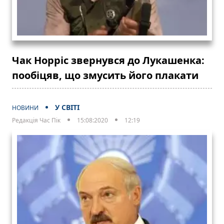
Чак Норріс звернувся до Лукашенка:
пообіцяв, що змусить його плакати
У СВІТІ
НОВИНИ
Редакція Час Пік
15:08:2020
12:19