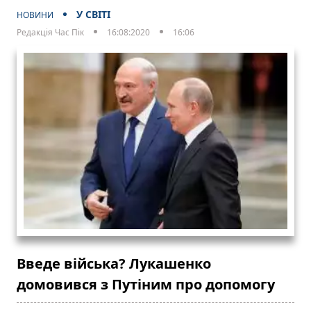
У СВІТІ
НОВИНИ
Редакція Час Пік
16:08:2020
16:06
Введе війська? Лукашенко
домовився з Путіним про допомогу