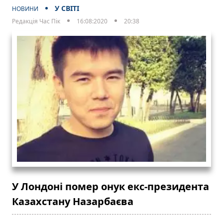
У СВІТІ
НОВИНИ
Редакція Час Пік
16:08:2020
20:38
У Лондоні помер онук екс-президента
Казахстану Назарбаєва