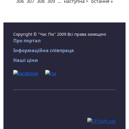
306
307
308
309
…
наступна >
остання »
Copyright © "Час Пік" 2009 Всі права захищені
Про портал
Інформаційна співпраця
Наші ціни