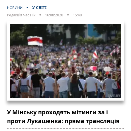
У СВІТІ
НОВИНИ
Редакція Час Пік
16:08:2020
15:48
У Мінську проходять мітинги за і
проти Лукашенка: пряма трансляція