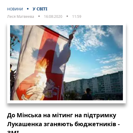
У СВІТІ
НОВИНИ
Леся Матвеева
16:08:2020
11:59
До Мінська на мітинг на підтримку
Лукашенка зганяють бюджетників -
ЗМІ