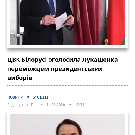
ЦВК Білорусі оголосила Лукашенка
переможцем президентських
виборів
У СВІТІ
НОВИНИ
Редакція Час Пік
14:08:2020
13:34