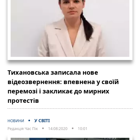
Тихановська записала нове
відеозвернення: впевнена у своїй
перемозі і закликає до мирних
протестів
У СВІТІ
НОВИНИ
Редакція Час Пік
14:08:2020
10:01