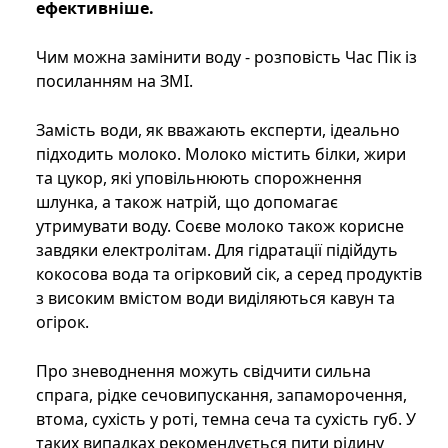
ефективніше.
Чим можна замінити воду - розповість Час Пік із
посиланням на ЗМІ.
Замість води, як вважають експерти, ідеально
підходить молоко. Молоко містить білки, жири
та цукор, які уповільнюють спорожнення
шлунка, а також натрій, що допомагає
утримувати воду. Соєве молоко також корисне
завдяки електролітам. Для гідратації підійдуть
кокосова вода та огірковий сік, а серед продуктів
з високим вмістом води виділяються кавун та
огірок.
Про зневоднення можуть свідчити сильна
спрага, рідке сечовипускання, запаморочення,
втома, сухість у роті, темна сеча та сухість губ. У
таких випадках рекомендується пити рідину