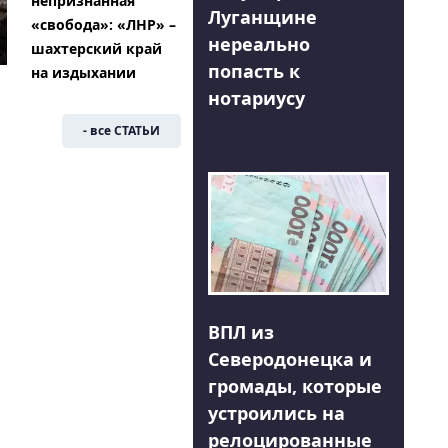
непризнанная
Луганщине
«свобода»: «ЛНР» –
нереально
шахтерский край
попасть к
на издыхании
нотариусу
- все СТАТЬИ
ВПЛ из
Северодонецка и
громады, которые
устроились на
релоцированные