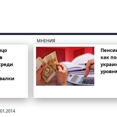
МНЕНИЯ
ицо
Пенси
в
как п
среди
украи
т
уровня
свалки
.01.2014