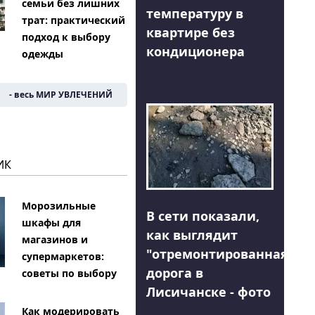
семьи без лишних
температуру в
трат: практический
квартире без
подход к выбору
кондиционера
одежды
- весь МИР УВЛЕЧЕНИЙ
ИК
Морозильные
В сети показали,
шкафы для
как выглядит
магазинов и
"отремонтированная"
супермаркетов:
дорога в
советы по выбору
Лисичанске - фото
Как модерировать