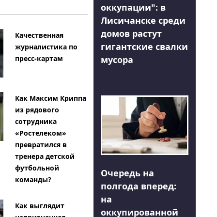
оккупации": в
Лисичанске среди
домов растут
Качественная
гигантские свалки
журналистика по
мусора
пресс-картам
Как Максим Криппа
из рядового
сотрудника
«Ростелеком»
превратился в
тренера детской
футбольной
Очередь на
команды?
полгода вперед:
на
Как выглядит
оккупированной