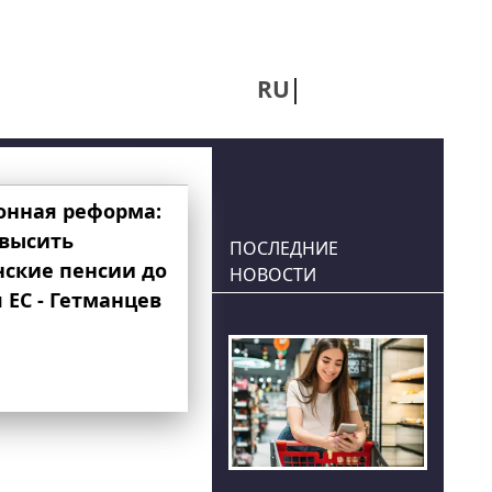
RU
UA
онная реформа:
овысить
ПОСЛЕДНИЕ
нские пенсии до
НОВОСТИ
 ЕС - Гетманцев