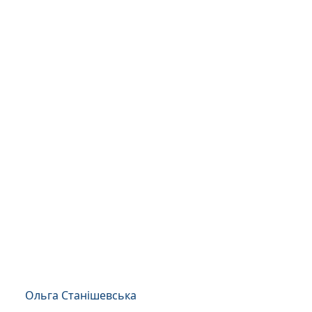
Ольга Станішевська