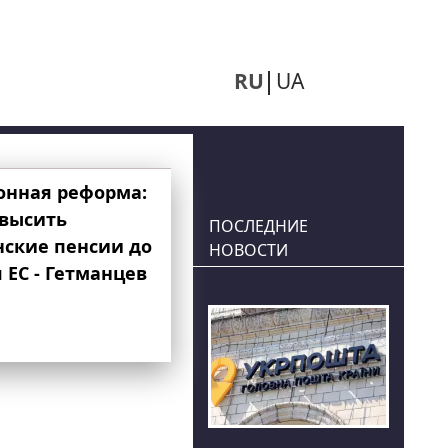
RU
UA
онная реформа:
овысить
ПОСЛЕДНИЕ
нские пенсии до
НОВОСТИ
 ЕС - Гетманцев