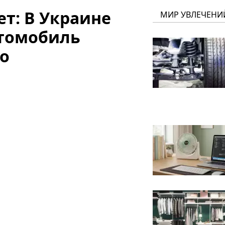
ет: В Украине
МИР УВЛЕЧЕНИ
томобиль
ео