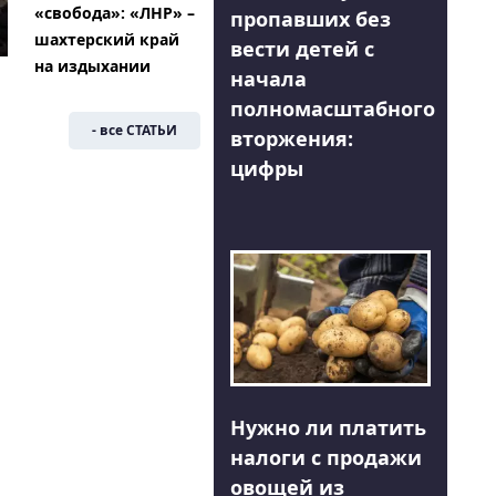
«свобода»: «ЛНР» –
пропавших без
шахтерский край
вести детей с
на издыхании
начала
полномасштабного
- все СТАТЬИ
вторжения:
цифры
Нужно ли платить
налоги с продажи
овощей из