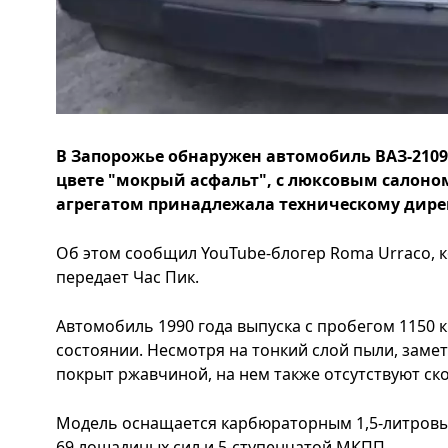
В Запорожье обнаружен автомобиль ВАЗ-2109
цвете "мокрый асфальт", с люксовым салоно
агрегатом принадлежала техническому дире
Об этом сообщил YouTube-блогер Roma Urraco, 
передает Час Пик.
Автомобиль 1990 года выпуска с пробегом 1150 
состоянии. Несмотря на тонкий слой пыли, замет
покрыт ржавчиной, на нем также отсутствуют ск
Модель оснащается карбюраторным 1,5-литров
69 лошадиных сил и 5-ступенчатой ​​МКПП.