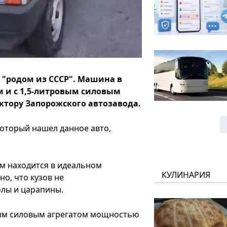
 "родом из СССР". Машина в
м и с 1,5-литровым силовым
ктору Запорожского автозавода.
который нашел данное авто,
км находится в идеальном
КУЛИНАРИЯ
но, что кузов не
олы и царапины.
ым силовым агрегатом мощностью