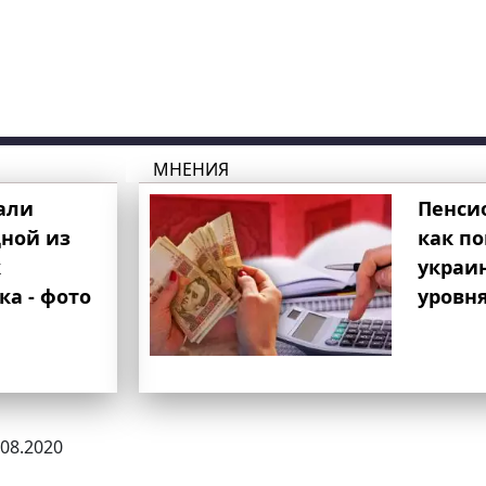
МНЕНИЯ
али
Пенси
ной из
как п
к
украи
ка - фото
уровня
.08.2020