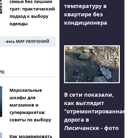
семьи без лишних
температуру в
трат: практический
квартире без
подход к выбору
кондиционера
одежды
- весь МИР УВЛЕЧЕНИЙ
ИК
Морозильные
В сети показали,
шкафы для
как выглядит
магазинов и
"отремонтированная"
супермаркетов:
дорога в
советы по выбору
Лисичанске - фото
Как модерировать