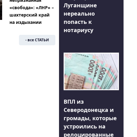
непризнанная
Луганщине
«свобода»: «ЛНР» –
нереально
шахтерский край
попасть к
на издыхании
нотариусу
- все СТАТЬИ
ВПЛ из
Северодонецка и
громады, которые
устроились на
релоцированные