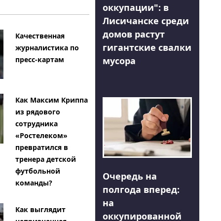
оккупации": в
Лисичанске среди
домов растут
Качественная
гигантские свалки
журналистика по
мусора
пресс-картам
Как Максим Криппа
из рядового
сотрудника
«Ростелеком»
превратился в
тренера детской
футбольной
Очередь на
команды?
полгода вперед:
на
Как выглядит
оккупированной