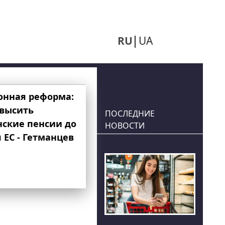
RU
UA
онная реформа:
овысить
ПОСЛЕДНИЕ
нские пенсии до
НОВОСТИ
 ЕС - Гетманцев