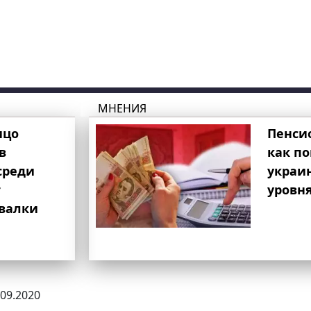
МНЕНИЯ
ицо
Пенси
в
как п
среди
украи
т
уровня
свалки
.09.2020