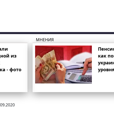
МНЕНИЯ
али
Пенси
ной из
как п
к
украи
ка - фото
уровня
.09.2020