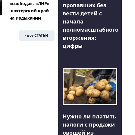
«свобода»: «ЛНР» –
пропавших без
шахтерский край
вести детей с
на издыхании
начала
полномасштабного
- все СТАТЬИ
вторжения:
цифры
Нужно ли платить
налоги с продажи
овощей из