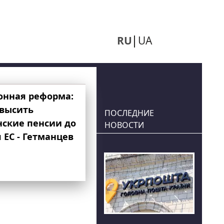
RU
UA
онная реформа:
овысить
ПОСЛЕДНИЕ
нские пенсии до
НОВОСТИ
 ЕС - Гетманцев