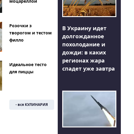
моцареллой
Розочки з
В Украину идет
творогом и тестом
долгожданное
филло
похолодание и
дожди: в каких
регионах жара
Идеальное тесто
спадет уже завтра
для пиццы
- вся КУЛИНАРИЯ