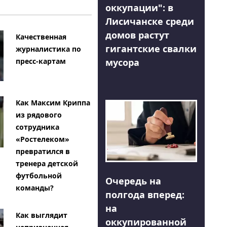
оккупации": в
Лисичанске среди
домов растут
Качественная
гигантские свалки
журналистика по
мусора
пресс-картам
Как Максим Криппа
из рядового
сотрудника
«Ростелеком»
превратился в
тренера детской
футбольной
Очередь на
команды?
полгода вперед:
на
Как выглядит
оккупированной