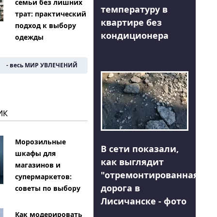
семьи без лишних
температуру в
трат: практический
квартире без
подход к выбору
кондиционера
одежды
- весь МИР УВЛЕЧЕНИЙ
ИК
Морозильные
В сети показали,
шкафы для
как выглядит
магазинов и
"отремонтированная"
супермаркетов:
дорога в
советы по выбору
Лисичанске - фото
Как модерировать