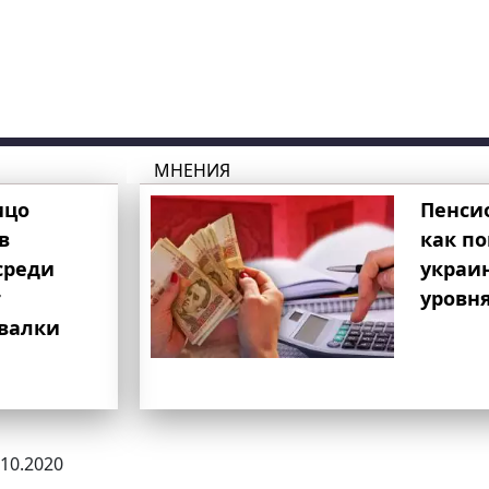
МНЕНИЯ
ицо
Пенси
в
как п
среди
украи
т
уровня
свалки
.10.2020