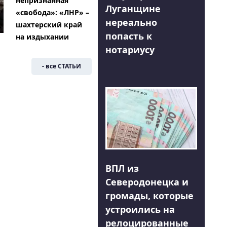
непризнанная
Луганщине
«свобода»: «ЛНР» –
нереально
шахтерский край
попасть к
на издыхании
нотариусу
- все СТАТЬИ
ВПЛ из
Северодонецка и
громады, которые
устроились на
релоцированные