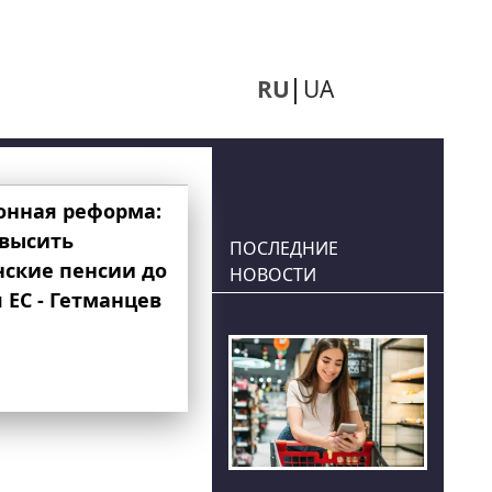
RU
UA
онная реформа:
овысить
ПОСЛЕДНИЕ
нские пенсии до
НОВОСТИ
 ЕС - Гетманцев