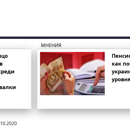
МНЕНИЯ
ицо
Пенси
в
как п
среди
украи
т
уровня
свалки
.10.2020