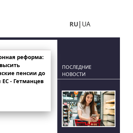
RU
UA
онная реформа:
овысить
ПОСЛЕДНИЕ
нские пенсии до
НОВОСТИ
 ЕС - Гетманцев