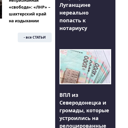
непризнанная
Луганщине
«свобода»: «ЛНР» –
нереально
шахтерский край
попасть к
на издыхании
нотариусу
- все СТАТЬИ
ВПЛ из
Северодонецка и
громады, которые
устроились на
релоцированные