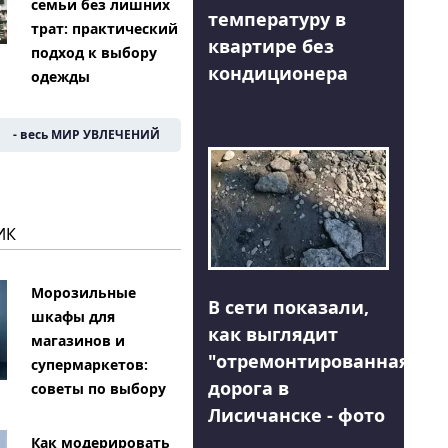
семьи без лишних
температуру в
трат: практический
квартире без
подход к выбору
кондиционера
одежды
- весь МИР УВЛЕЧЕНИЙ
ИК
Морозильные
В сети показали,
шкафы для
как выглядит
магазинов и
"отремонтированная"
супермаркетов:
дорога в
советы по выбору
Лисичанске - фото
Как модерировать