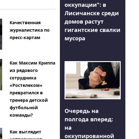
оккупации": в
Лисичанске среди
домов растут
Качественная
гигантские свалки
журналистика по
мусора
пресс-картам
Как Максим Криппа
из рядового
сотрудника
«Ростелеком»
превратился в
тренера детской
футбольной
Очередь на
команды?
полгода вперед:
на
Как выглядит
оккупированной