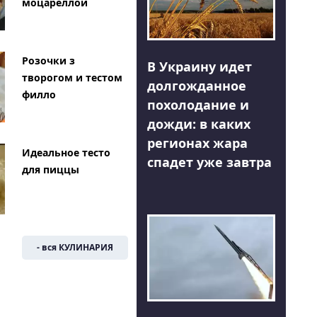
моцареллой
Розочки з
В Украину идет
творогом и тестом
долгожданное
филло
похолодание и
дожди: в каких
регионах жара
Идеальное тесто
спадет уже завтра
для пиццы
- вся КУЛИНАРИЯ