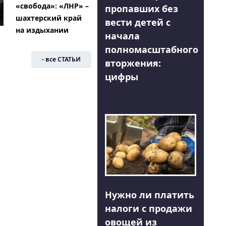
«свобода»: «ЛНР» –
пропавших без
шахтерский край
вести детей с
на издыхании
начала
полномасштабного
- все СТАТЬИ
вторжения:
цифры
Нужно ли платить
налоги с продажи
овощей из