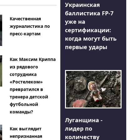
Украинская
баллистика FP-7
Качественная
уже на
журналистика по
сертификации:
пресс-картам
когда могут быть
первые удары
Как Максим Криппа
из рядового
сотрудника
«Ростелеком»
превратился в
тренера детской
футбольной
команды?
Луганщина -
лидер по
Как выглядит
количеству
непризнанная