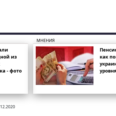
МНЕНИЯ
али
Пенси
ной из
как п
к
украи
ка - фото
уровня
.12.2020