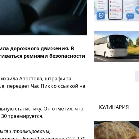
вила дорожного движения. В
егиваться ремнями безопасности
Михаила Апостола, штрафы за
, передает Час Пик со ссылкой на
КУЛИНАРИЯ
ьную статистику. Он отметил, что
 30 травмируется.
 тысяч травмированы,
имости - более 1 миллиона ДТП, 170