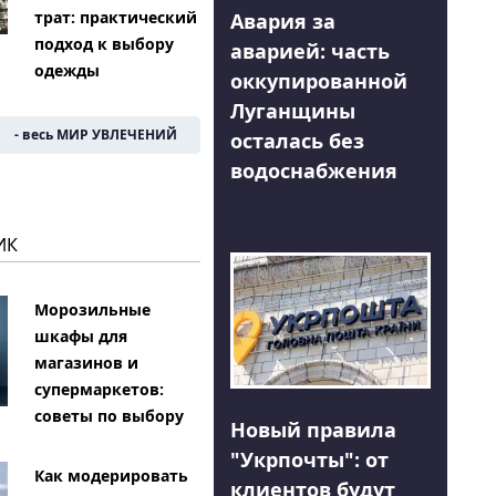
трат: практический
Авария за
подход к выбору
аварией: часть
одежды
оккупированной
Луганщины
- весь МИР УВЛЕЧЕНИЙ
осталась без
водоснабжения
ИК
Морозильные
шкафы для
магазинов и
супермаркетов:
советы по выбору
Новый правила
"Укрпочты": от
Как модерировать
клиентов будут