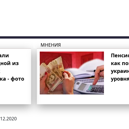
МНЕНИЯ
али
Пенси
ной из
как п
к
украи
ка - фото
уровня
.12.2020