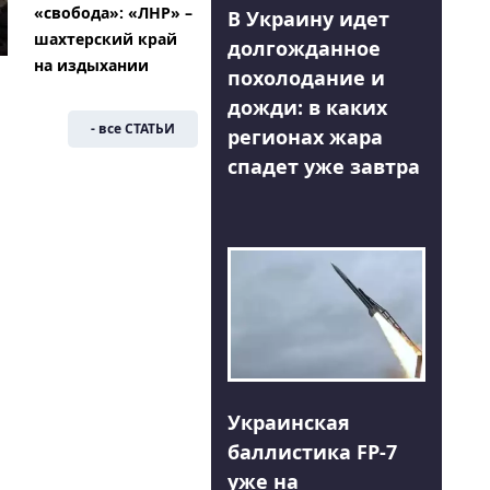
«свобода»: «ЛНР» –
В Украину идет
шахтерский край
долгожданное
на издыхании
похолодание и
дожди: в каких
- все СТАТЬИ
регионах жара
спадет уже завтра
Украинская
баллистика FP-7
уже на