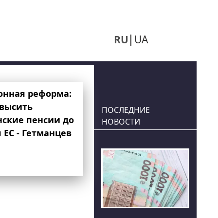
RU
UA
онная реформа:
овысить
ПОСЛЕДНИЕ
нские пенсии до
НОВОСТИ
 ЕС - Гетманцев