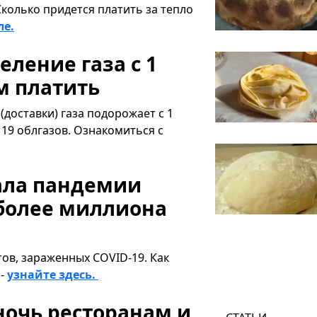
Сколько придется платить за тепло
ле.
ление газа с 1
м платить
(доставки) газа подорожает с 1
 19 облгазов. Ознакомиться с
чала пандемии
более миллиона
ов, зараженных COVID-19. Как
 -
узнайте здесь.
ночь ресторанам и