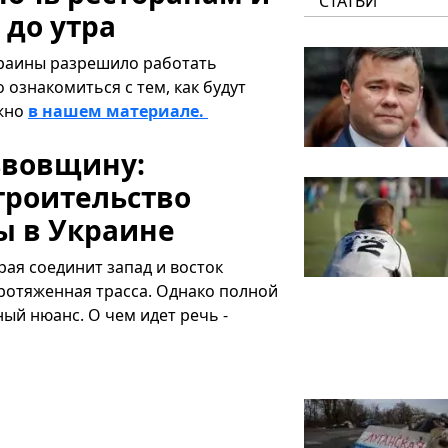
СТАТЬИ
 до утра
краины разрешило работать
ознакомиться с тем, как будут
ожно
в нашем материале.
ьвовщину:
троительство
ы в Украине
орая соединит запад и восток
протяженная трасса. Однако полной
ый нюанс. О чем идет речь -