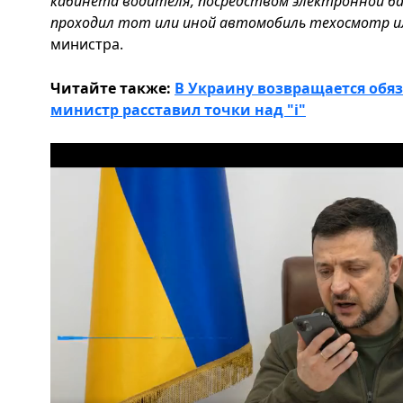
кабинета водителя, посредством электронной ба
проходил тот или иной автомобиль техосмотр и
министра.
Читайте также:
В Украину возвращается обяз
министр расставил точки над "i"