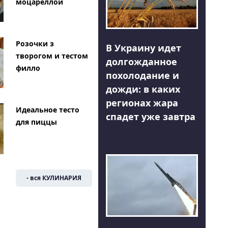
моцареллой
Розочки з
В Украину идет
творогом и тестом
долгожданное
филло
похолодание и
дожди: в каких
регионах жара
Идеальное тесто
спадет уже завтра
для пиццы
- вся КУЛИНАРИЯ