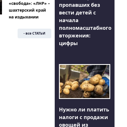
«свобода»: «ЛНР» –
пропавших без
шахтерский край
вести детей с
на издыхании
начала
полномасштабного
- все СТАТЬИ
вторжения:
цифры
Нужно ли платить
налоги с продажи
овощей из