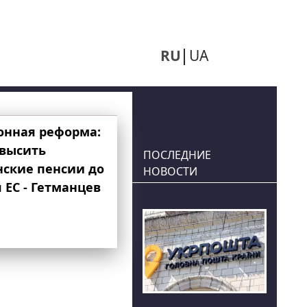
RU
UA
онная реформа:
овысить
ПОСЛЕДНИЕ
нские пенсии до
НОВОСТИ
 ЕС - Гетманцев