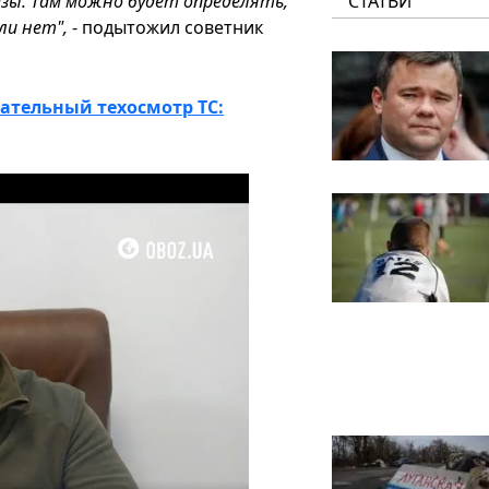
зы. Там можно будет определять,
СТАТЬИ
ли нет",
- подытожил советник
ательный техосмотр ТС: