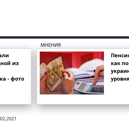
МНЕНИЯ
али
Пенси
ной из
как п
к
украи
ка - фото
уровня
.02.2021