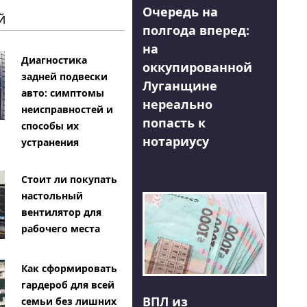
Очередь на
Й
полгода вперед:
на
Диагностика
оккупированной
задней подвески
Луганщине
авто: симптомы
нереально
неисправностей и
попасть к
способы их
нотариусу
устранения
Стоит ли покупать
настольный
вентилятор для
рабочего места
Как сформировать
гардероб для всей
ВПЛ из
семьи без лишних