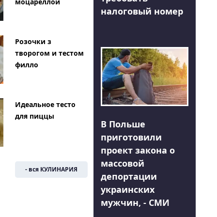
моцареллой
налоговый номер
Розочки з
творогом и тестом
филло
Идеальное тесто
для пиццы
В Польше
приготовили
проект закона о
массовой
- вся КУЛИНАРИЯ
депортации
украинских
мужчин, - СМИ