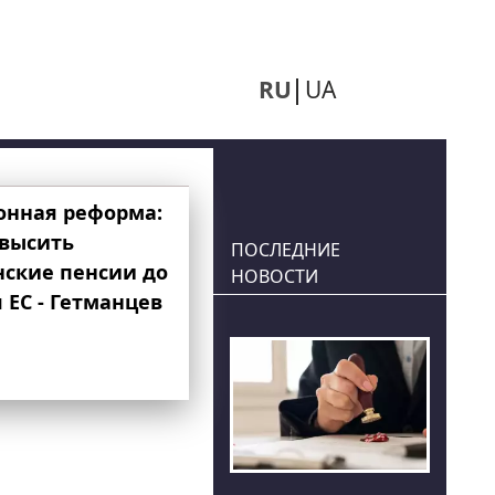
RU
UA
онная реформа:
овысить
ПОСЛЕДНИЕ
нские пенсии до
НОВОСТИ
 ЕС - Гетманцев