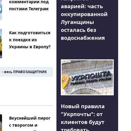
комментарии под
аварией: часть
постами Телеграм
оккупированной
Луганщины
осталась без
Как подготовиться
водоснабжения
к поездке из
Украины в Европу?
- весь ПРАВОЗАЩИТНИК
Новый правила
"Укрпочты": от
Вкуснейший пирог
клиентов будут
с творогом и
требовать