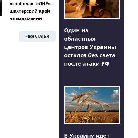
«свобода»: «ЛНР» –
шахтерский край
на издыхании
Один из
- все СТАТЬИ
областных
центров Украины
остался без света
после атаки РФ
В Украину идет