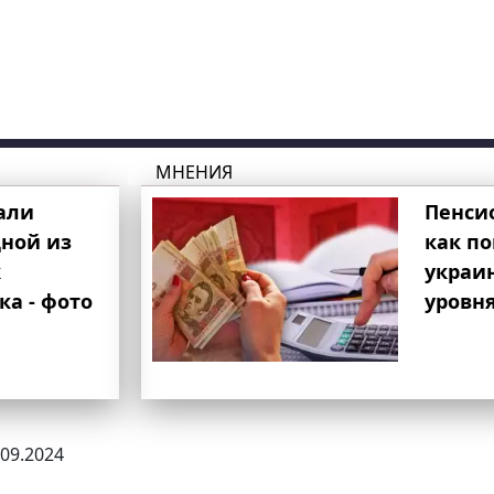
МНЕНИЯ
али
Пенси
ной из
как п
к
украи
ка - фото
уровня
.09.2024