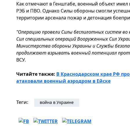
Как отмечают в Генштабе, военный объект имел
РЭБ и ПВО. Однако Силы обороны смогли успешн
территории арсенала пожар и детонация боепри
"Операцию провели Силы беспилотных систем во 
Сил специальных операций Вооруженных Сил Украи
Министерства обороны Украины и Службы безопа
продолжают взрывать военный потенциал прот
ВСУ.
Читайте также:
В Краснодарском крае РФ пр
атаковали военный аэродром в Ейске
Теги:
война в Украине