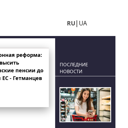
RU
UA
онная реформа:
овысить
ПОСЛЕДНИЕ
нские пенсии до
НОВОСТИ
 ЕС - Гетманцев