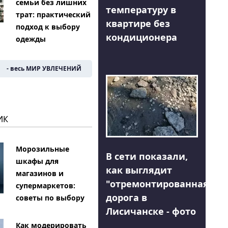
семьи без лишних
температуру в
трат: практический
квартире без
подход к выбору
кондиционера
одежды
- весь МИР УВЛЕЧЕНИЙ
ИК
Морозильные
В сети показали,
шкафы для
как выглядит
магазинов и
"отремонтированная"
супермаркетов:
дорога в
советы по выбору
Лисичанске - фото
Как модерировать