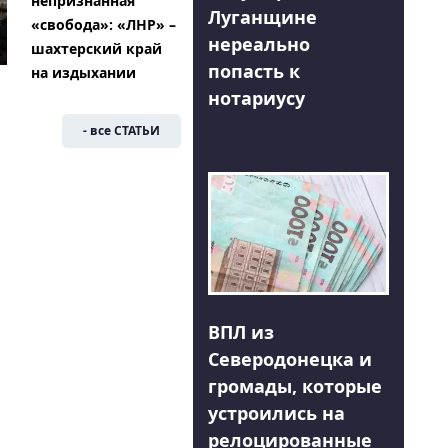
непризнанная
Луганщине
«свобода»: «ЛНР» –
нереально
шахтерский край
попасть к
на издыхании
нотариусу
- все СТАТЬИ
ВПЛ из
Северодонецка и
громады, которые
устроились на
релоцированные