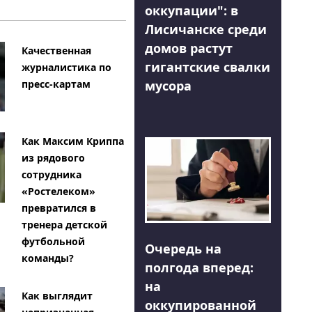
оккупации": в
Лисичанске среди
домов растут
Качественная
гигантские свалки
журналистика по
мусора
пресс-картам
Как Максим Криппа
из рядового
сотрудника
«Ростелеком»
превратился в
тренера детской
футбольной
Очередь на
команды?
полгода вперед:
на
Как выглядит
оккупированной