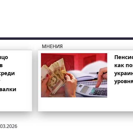
МНЕНИЯ
ицо
Пенси
в
как п
среди
украи
т
уровня
свалки
.03.2026