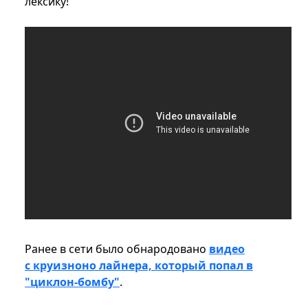
лексику!
Ранее в сети было обнародовано
видео
с круизноно лайнера, который попал в
"циклон-бомбу"
.