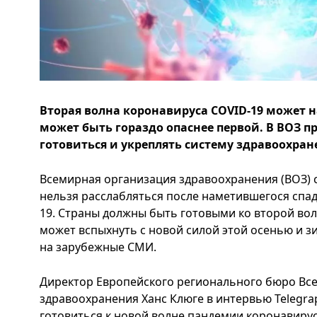
Вторая волна коронавируса COVID-19 может н
может быть гораздо опаснее первой. В ВОЗ п
готовиться и укреплять систему здравоохран
Всемирная организация здравоохранения (ВОЗ) с
нельзя расслабляться после наметившегося спа
19. Страны должны быть готовыми ко второй вол
может вспыхнуть с новой силой этой осенью и з
на зарубежные СМИ.
Директор Европейского регионального бюро Вс
здравоохранения Ханс Клюге в интервью Telegra
готовиться к новой волне пандемии коронавирус