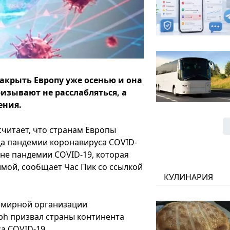
акрыть Европу уже осенью и она
ризывают не расслабляться, а
ения.
читает, что странам Европы
да пандемии коронавируса COVID-
не пандемии COVID-19, которая
имой, сообщает Час Пик со ссылкой
КУЛИНАРИЯ
емирной организации
ph призвал страны континента
а COVID-19.