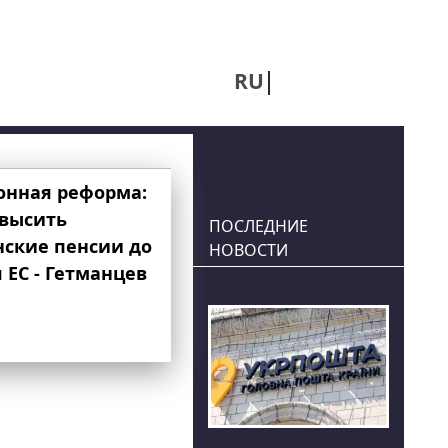
RU
UA
онная реформа:
овысить
ПОСЛЕДНИЕ
нские пенсии до
НОВОСТИ
 ЕС - Гетманцев