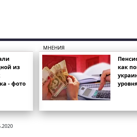
МНЕНИЯ
али
Пенси
ной из
как п
к
украи
ка - фото
уровня
5.2020