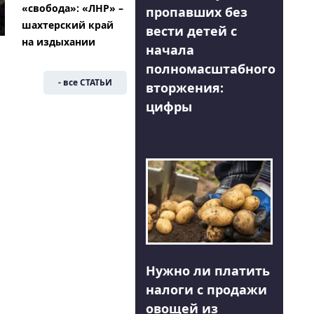
«свобода»: «ЛНР» –
пропавших без
шахтерский край
вести детей с
на издыхании
начала
полномасштабного
- все СТАТЬИ
вторжения:
цифры
Нужно ли платить
налоги с продажи
овощей из