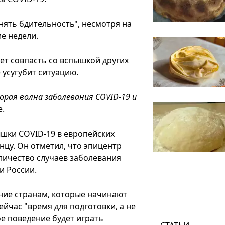
нять бдительность", несмотря на
ие недели.
ет совпасть со вспышкой других
 усугубит ситуацию.
орая волна заболевания COVID-19 и
е.
ышки COVID-19 в европейских
онцу. Он отметил, что эпицентр
личество случаев заболевания
и России.
ние странам, которые начинают
ейчас "время для подготовки, а не
е поведение будет играть