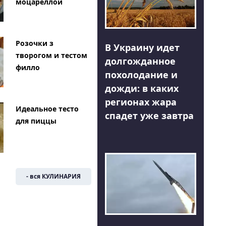
моцареллой
Розочки з
В Украину идет
творогом и тестом
долгожданное
филло
похолодание и
дожди: в каких
регионах жара
Идеальное тесто
спадет уже завтра
для пиццы
- вся КУЛИНАРИЯ