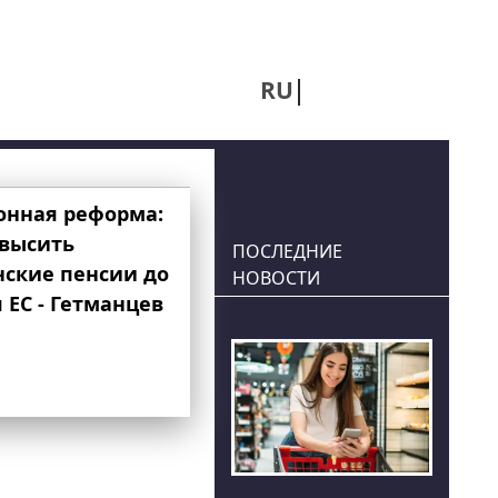
RU
UA
онная реформа:
овысить
ПОСЛЕДНИЕ
нские пенсии до
НОВОСТИ
 ЕС - Гетманцев