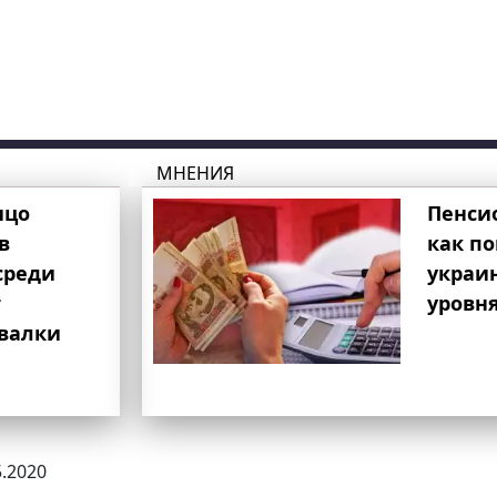
МНЕНИЯ
ицо
Пенси
в
как п
среди
украи
т
уровня
свалки
5.2020