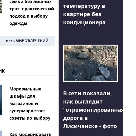
семьи без лишних
температуру в
трат: практический
квартире без
подход к выбору
кондиционера
одежды
- весь МИР УВЛЕЧЕНИЙ
ИК
Морозильные
В сети показали,
шкафы для
как выглядит
магазинов и
"отремонтированная"
супермаркетов:
дорога в
советы по выбору
Лисичанске - фото
Как модерировать