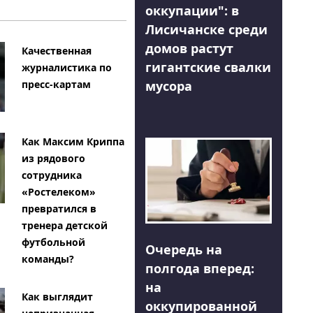
оккупации": в
Лисичанске среди
домов растут
Качественная
гигантские свалки
журналистика по
мусора
пресс-картам
Как Максим Криппа
из рядового
сотрудника
«Ростелеком»
превратился в
тренера детской
футбольной
Очередь на
команды?
полгода вперед:
на
Как выглядит
оккупированной