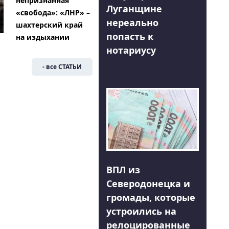
непризнанная
Луганщине
«свобода»: «ЛНР» –
нереально
шахтерский край
попасть к
на издыхании
нотариусу
- все СТАТЬИ
ВПЛ из
Северодонецка и
громады, которые
устроились на
релоцированные