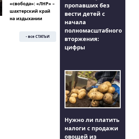
«свобода»: «ЛНР» –
пропавших без
шахтерский край
вести детей с
на издыхании
начала
полномасштабного
- все СТАТЬИ
вторжения:
цифры
Нужно ли платить
налоги с продажи
овощей из