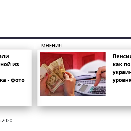
МНЕНИЯ
али
Пенси
ной из
как п
к
украи
ка - фото
уровня
6.2020