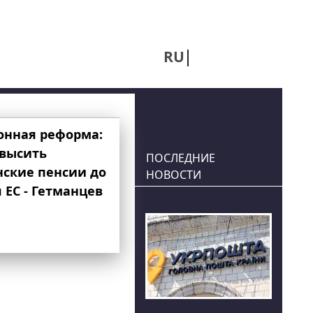
RU
UA
онная реформа:
овысить
ПОСЛЕДНИЕ
нские пенсии до
НОВОСТИ
 ЕС - Гетманцев