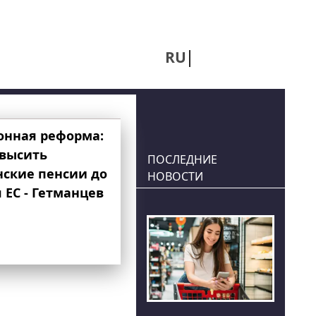
RU
UA
онная реформа:
овысить
ПОСЛЕДНИЕ
нские пенсии до
НОВОСТИ
 ЕС - Гетманцев