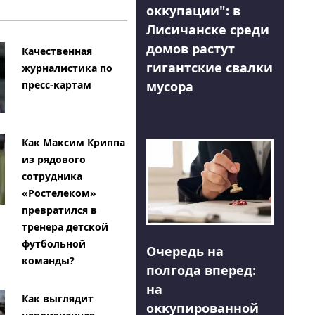
оккупации": в
Лисичанске среди
домов растут
Качественная
гигантские свалки
журналистика по
мусора
пресс-картам
Как Максим Криппа
из рядового
сотрудника
«Ростелеком»
превратился в
тренера детской
футбольной
Очередь на
команды?
полгода вперед:
на
Как выглядит
оккупированной