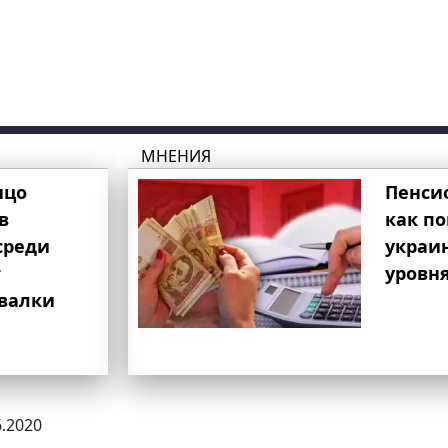
МНЕНИЯ
ицо
Пенси
в
как п
среди
украи
т
уровня
свалки
6.2020