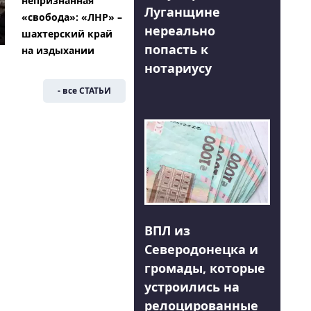
непризнанная
Луганщине
«свобода»: «ЛНР» –
нереально
шахтерский край
попасть к
на издыхании
нотариусу
- все СТАТЬИ
ВПЛ из
Северодонецка и
громады, которые
устроились на
релоцированные