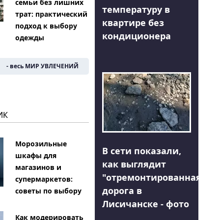
семьи без лишних
температуру в
трат: практический
квартире без
подход к выбору
кондиционера
одежды
- весь МИР УВЛЕЧЕНИЙ
ИК
Морозильные
В сети показали,
шкафы для
как выглядит
магазинов и
"отремонтированная"
супермаркетов:
дорога в
советы по выбору
Лисичанске - фото
Как модерировать