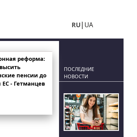
RU
UA
онная реформа:
овысить
ПОСЛЕДНИЕ
нские пенсии до
НОВОСТИ
 ЕС - Гетманцев