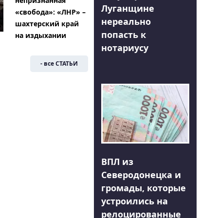
непризнанная
Луганщине
«свобода»: «ЛНР» –
нереально
шахтерский край
попасть к
на издыхании
нотариусу
- все СТАТЬИ
ВПЛ из
Северодонецка и
громады, которые
устроились на
релоцированные