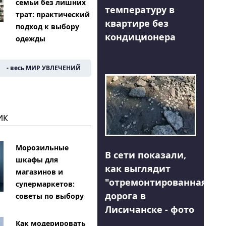
семьи без лишних
температуру в
трат: практический
квартире без
подход к выбору
кондиционера
одежды
- весь МИР УВЛЕЧЕНИЙ
ИК
Морозильные
В сети показали,
шкафы для
как выглядит
магазинов и
"отремонтированная"
супермаркетов:
дорога в
советы по выбору
Лисичанске - фото
Как модерировать