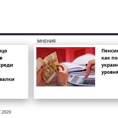
МНЕНИЯ
ицо
Пенси
в
как п
среди
украи
т
уровня
свалки
7.2020