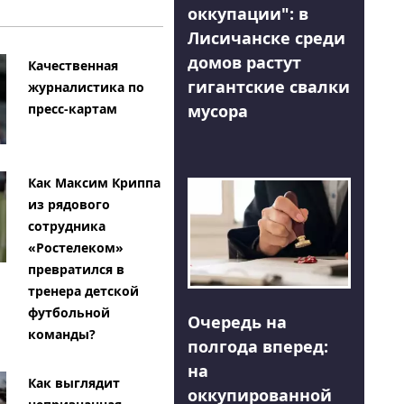
оккупации": в
Лисичанске среди
домов растут
Качественная
гигантские свалки
журналистика по
мусора
пресс-картам
Как Максим Криппа
из рядового
сотрудника
«Ростелеком»
превратился в
тренера детской
футбольной
Очередь на
команды?
полгода вперед:
на
Как выглядит
оккупированной