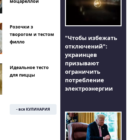
моцареллой
Розочки з
творогом и тестом
"Чтобы избежать
филло
отключений":
украинцев
призывают
Идеальное тесто
ограничить
для пиццы
потребление
электроэнергии
- вся КУЛИНАРИЯ