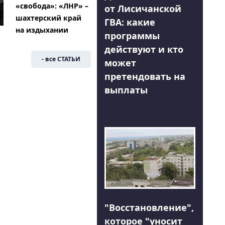
«свобода»: «ЛНР» –
от Лисичанской
шахтерский край
ГВА: какие
на издыхании
программы
действуют и кто
- все СТАТЬИ
может
претендовать на
выплаты
"Восстановление",
которое "уносит