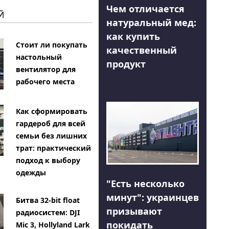
Чем отличается
Й
натуральный мед:
как купить
Стоит ли покупать
качественный
настольный
продукт
вентилятор для
рабочего места
Как сформировать
гардероб для всей
семьи без лишних
трат: практический
подход к выбору
одежды
"Есть несколько
минут": украинцев
Битва 32-bit float
призывают
радиосистем: DJI
покидать
Mic 3, Hollyland Lark