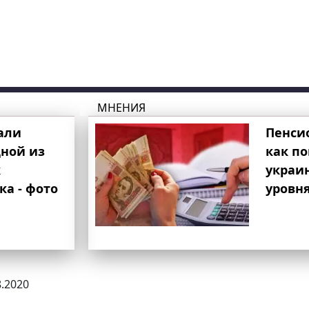
МНЕНИЯ
али
Пенси
ной из
как п
к
украи
ка - фото
уровня
8.2020