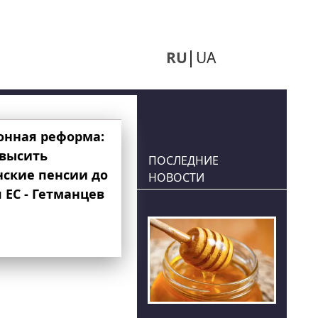
RU
UA
онная реформа:
овысить
ПОСЛЕДНИЕ
нские пенсии до
НОВОСТИ
 ЕС - Гетманцев