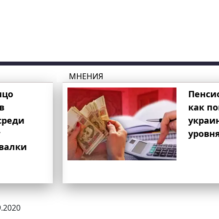
МНЕНИЯ
ицо
Пенси
в
как п
среди
украи
т
уровня
свалки
9.2020