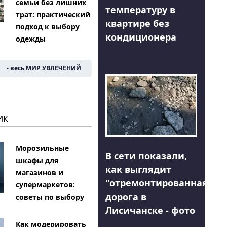
семьи без лишних
температуру в
трат: практический
квартире без
подход к выбору
кондиционера
одежды
- весь МИР УВЛЕЧЕНИЙ
ИК
Морозильные
В сети показали,
шкафы для
как выглядит
магазинов и
"отремонтированная"
супермаркетов:
дорога в
советы по выбору
Лисичанске - фото
Как модерировать