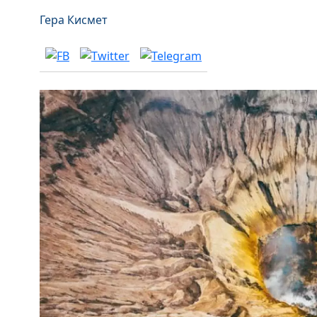
Гера Кисмет