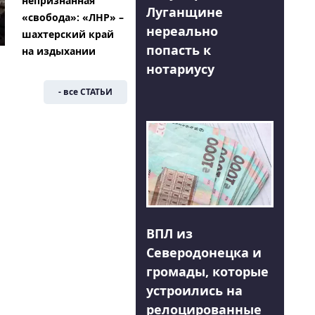
непризнанная
Луганщине
«свобода»: «ЛНР» –
нереально
шахтерский край
попасть к
на издыхании
нотариусу
- все СТАТЬИ
ВПЛ из
Северодонецка и
громады, которые
устроились на
релоцированные