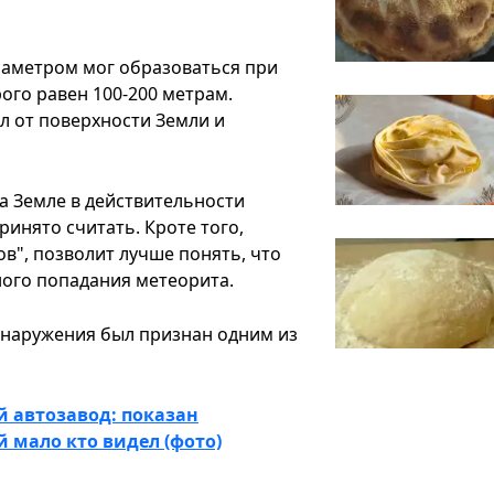
диаметром мог образоваться при
ого равен 100-200 метрам.
л от поверхности Земли и
на Земле в действительности
инято считать. Кроте того,
в", позволит лучше понять, что
ного попадания метеорита.
бнаружения был признан одним из
й автозавод: показан
 мало кто видел (фото)