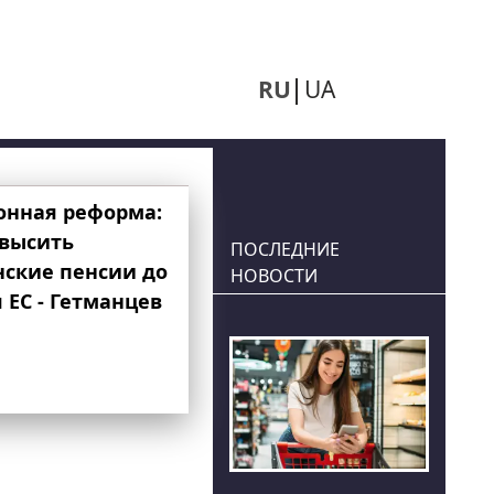
RU
UA
онная реформа:
овысить
ПОСЛЕДНИЕ
нские пенсии до
НОВОСТИ
 ЕС - Гетманцев