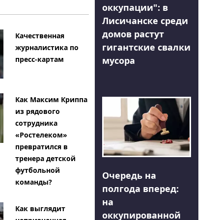
оккупации": в
Лисичанске среди
домов растут
Качественная
гигантские свалки
журналистика по
мусора
пресс-картам
Как Максим Криппа
из рядового
сотрудника
«Ростелеком»
превратился в
тренера детской
футбольной
Очередь на
команды?
полгода вперед:
на
Как выглядит
оккупированной