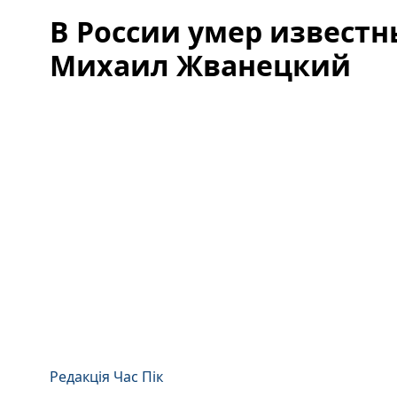
В России умер извест
Михаил Жванецкий
Редакція Час Пік