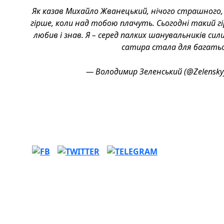
Як казав Михайло Жванецький, нічого страшного
гірше, коли над тобою плачуть. Сьогодні такий гі
любив і знав. Я – серед палких шанувальників си
сатира стала для багатьо
— Володимир Зеленський (@Zelensk