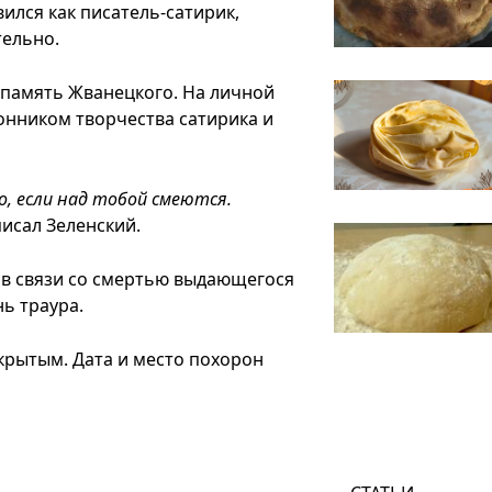
вился как писатель-сатирик,
тельно.
 память Жванецкого. На личной
лонником творчества сатирика и
о, если над тобой смеются.
аписал Зеленский.
 в связи со смертью выдающегося
нь траура.
крытым. Дата и место похорон