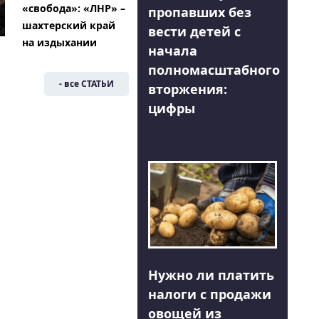
«свобода»: «ЛНР» –
пропавших без
шахтерский край
вести детей с
на издыхании
начала
полномасштабного
- все СТАТЬИ
вторжения:
цифры
Нужно ли платить
налоги с продажи
овощей из