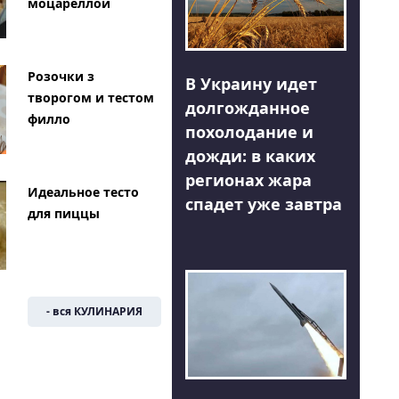
моцареллой
Розочки з
В Украину идет
творогом и тестом
долгожданное
филло
похолодание и
дожди: в каких
регионах жара
Идеальное тесто
спадет уже завтра
для пиццы
- вся КУЛИНАРИЯ