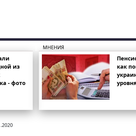
МНЕНИЯ
али
Пенси
ной из
как п
к
украи
ка - фото
уровня
1.2020