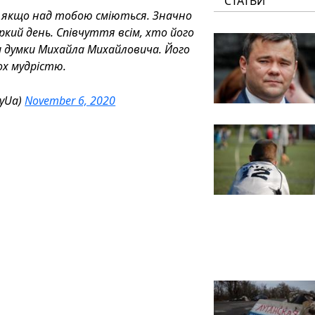
СТАТЬИ
, якщо над тобою сміються. Значно
ркий день. Співчуття всім, хто його
ли думки Михайла Михайловича. Його
х мудрістю.
yyUa)
November 6, 2020