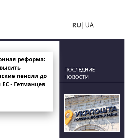
RU
UA
онная реформа:
овысить
ПОСЛЕДНИЕ
нские пенсии до
НОВОСТИ
 ЕС - Гетманцев