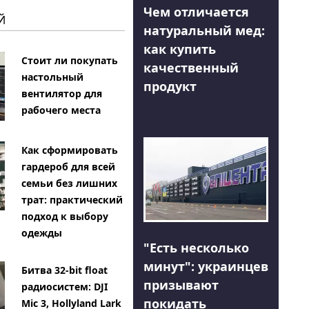
Чем отличается
Й
натуральный мед:
как купить
Стоит ли покупать
качественный
настольный
продукт
вентилятор для
рабочего места
Как сформировать
гардероб для всей
семьи без лишних
трат: практический
подход к выбору
одежды
"Есть несколько
минут": украинцев
Битва 32-bit float
призывают
радиосистем: DJI
покидать
Mic 3, Hollyland Lark