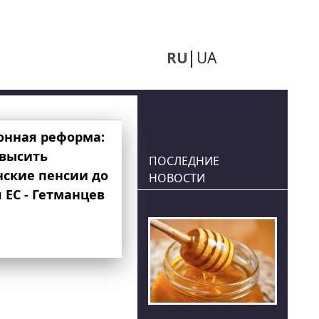
RU
UA
онная реформа:
овысить
ПОСЛЕДНИЕ
нские пенсии до
НОВОСТИ
 ЕС - Гетманцев