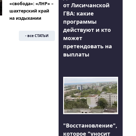
«свобода»: «ЛНР» –
от Лисичанской
шахтерский край
ГВА: какие
на издыхании
программы
действуют и кто
- все СТАТЬИ
может
претендовать на
выплаты
"Восстановление",
которое "уносит