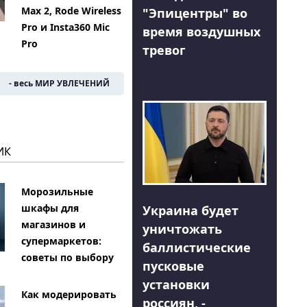
Max 2, Rode Wireless
"Эпицентры" во
Pro и Insta360 Mic
время воздушных
Pro
тревог
- весь МИР УВЛЕЧЕНИЙ
ИК
Морозильные
шкафы для
Украина будет
магазинов и
уничтожать
супермаркетов:
баллистические
советы по выбору
пусковые
установки
Как модерировать
россиян, -