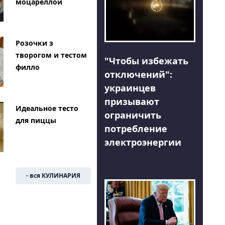
моцареллой
Розочки з
творогом и тестом
"Чтобы избежать
филло
отключений":
украинцев
призывают
Идеальное тесто
ограничить
для пиццы
потребление
электроэнергии
- вся КУЛИНАРИЯ