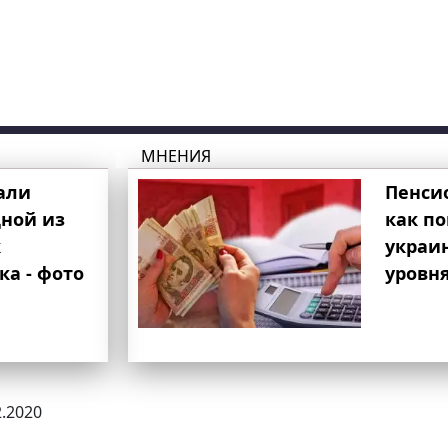
МНЕНИЯ
али
Пенси
ной из
как п
к
украи
ка - фото
уровня
2.2020