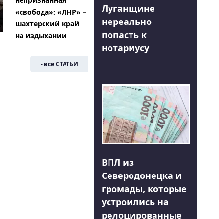
непризнанная
Луганщине
«свобода»: «ЛНР» –
нереально
шахтерский край
попасть к
на издыхании
нотариусу
- все СТАТЬИ
ВПЛ из
Северодонецка и
громады, которые
устроились на
релоцированные