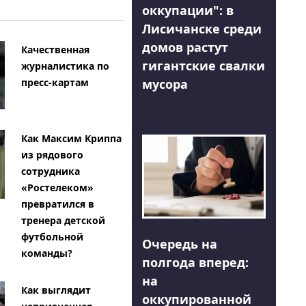
оккупации": в
Лисичанске среди
домов растут
Качественная
гигантские свалки
журналистика по
мусора
пресс-картам
Как Максим Криппа
из рядового
сотрудника
«Ростелеком»
превратился в
тренера детской
футбольной
Очередь на
команды?
полгода вперед:
на
Как выглядит
оккупированной