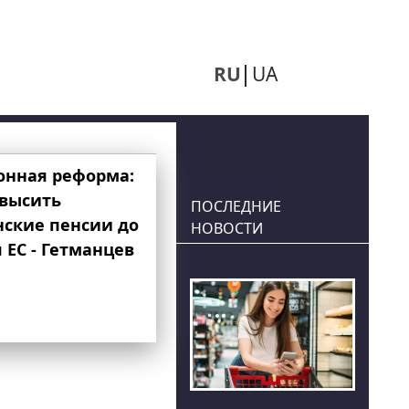
RU
UA
онная реформа:
овысить
ПОСЛЕДНИЕ
нские пенсии до
НОВОСТИ
 ЕС - Гетманцев