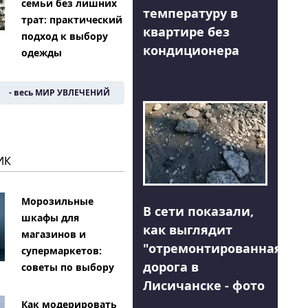
семьи без лишних
температуру в
трат: практический
квартире без
подход к выбору
кондиционера
одежды
- весь МИР УВЛЕЧЕНИЙ
ИК
Морозильные
В сети показали,
шкафы для
как выглядит
магазинов и
"отремонтированная"
супермаркетов:
дорога в
советы по выбору
Лисичанске - фото
Как модерировать