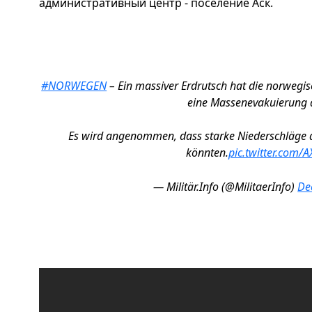
административный центр - поселение Аск.
#NORWEGEN
– Ein massiver Erdrutsch hat die norweg
eine Massenevakuierung 
Es wird angenommen, dass starke Niederschläge 
könnten.
pic.twitter.com/
— Militär.Info (@MilitaerInfo)
De