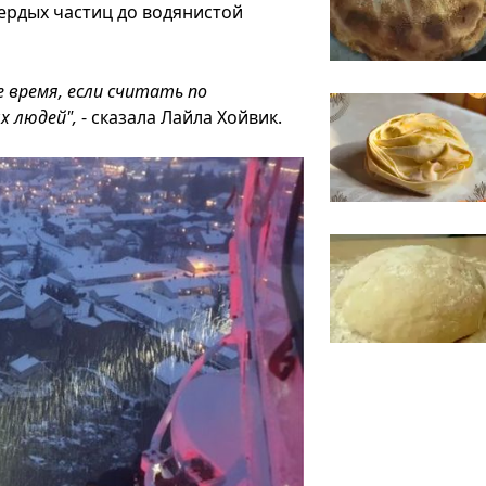
вердых частиц до водянистой
е время, если считать по
х людей",
- сказала Лайла Хойвик.