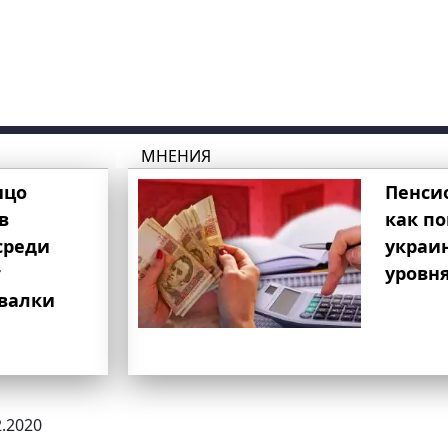
МНЕНИЯ
ицо
Пенси
в
как п
среди
украи
т
уровня
свалки
2.2020