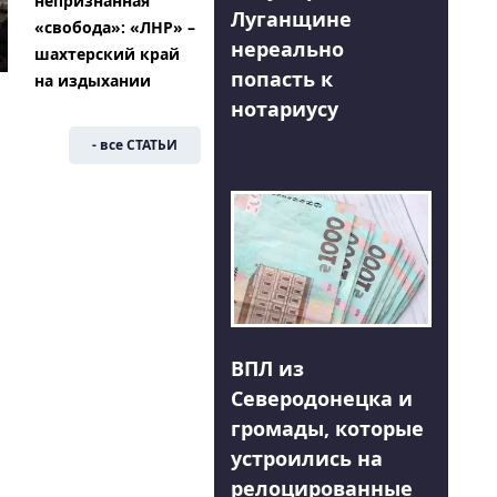
непризнанная
Луганщине
«свобода»: «ЛНР» –
нереально
шахтерский край
попасть к
на издыхании
нотариусу
- все СТАТЬИ
ВПЛ из
Северодонецка и
громады, которые
устроились на
релоцированные