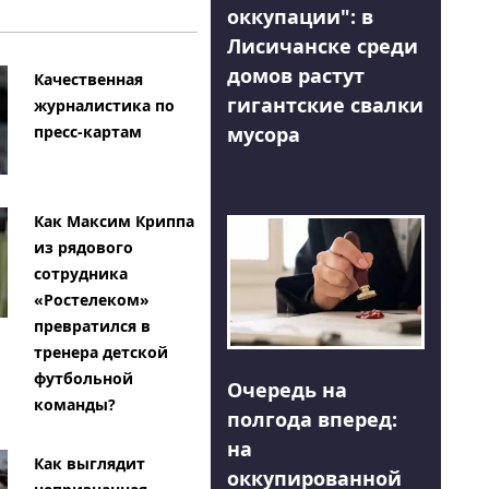
оккупации": в
Лисичанске среди
домов растут
Качественная
гигантские свалки
журналистика по
мусора
пресс-картам
Как Максим Криппа
из рядового
сотрудника
«Ростелеком»
превратился в
тренера детской
футбольной
Очередь на
команды?
полгода вперед:
на
Как выглядит
оккупированной