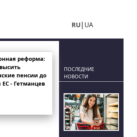
RU
UA
онная реформа:
овысить
ПОСЛЕДНИЕ
нские пенсии до
НОВОСТИ
 ЕС - Гетманцев