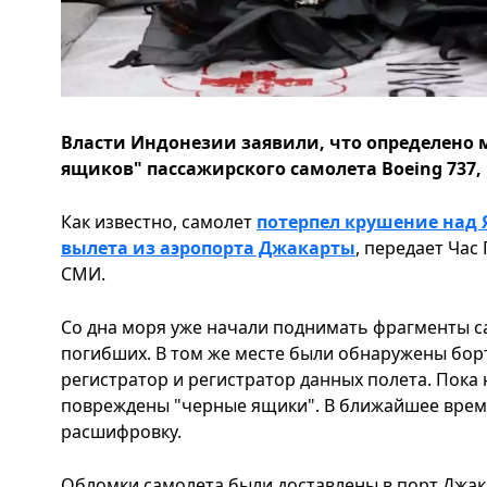
Власти Индонезии заявили, что определено
ящиков" пассажирского самолета Boeing 737, 
Как известно, самолет
потерпел крушение над 
вылета из аэропорта Джакарты
, передает Час
СМИ.
Со дна моря уже начали поднимать фрагменты с
погибших. В том же месте были обнаружены бор
регистратор и регистратор данных полета. Пока 
повреждены "черные ящики". В ближайшее время
расшифровку.
Обломки самолета были доставлены в порт Джака