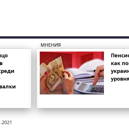
МНЕНИЯ
ицо
Пенси
в
как п
среди
украи
т
уровня
свалки
1.2021