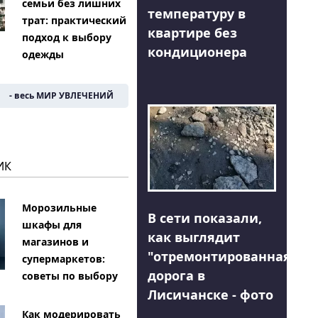
семьи без лишних
температуру в
трат: практический
квартире без
подход к выбору
кондиционера
одежды
- весь МИР УВЛЕЧЕНИЙ
ИК
Морозильные
В сети показали,
шкафы для
как выглядит
магазинов и
"отремонтированная"
супермаркетов:
дорога в
советы по выбору
Лисичанске - фото
Как модерировать