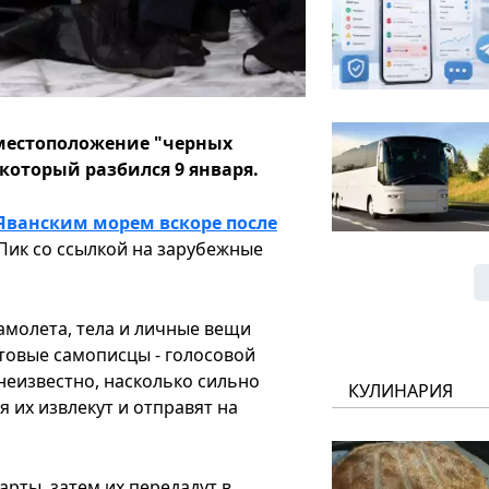
 местоположение "черных
который разбился 9 января.
Яванским морем вскоре после
 Пик со ссылкой на зарубежные
амолета, тела и личные вещи
товые самописцы - голосовой
неизвестно, насколько сильно
КУЛИНАРИЯ
 их извлекут и отправят на
рты, затем их передадут в