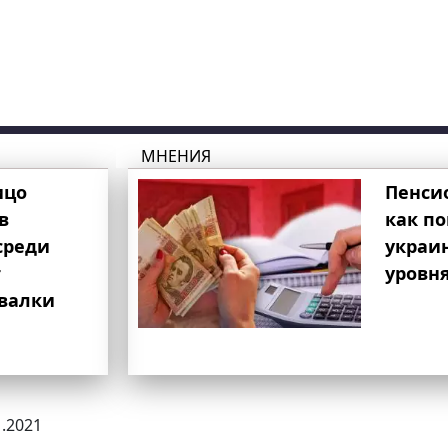
МНЕНИЯ
ицо
Пенси
в
как п
среди
украи
т
уровня
свалки
1.2021