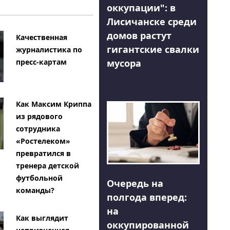
оккупации": в
Лисичанске среди
домов растут
Качественная
гигантские свалки
журналистика по
мусора
пресс-картам
Как Максим Криппа
из рядового
сотрудника
«Ростелеком»
превратился в
тренера детской
футбольной
Очередь на
команды?
полгода вперед:
на
Как выглядит
оккупированной