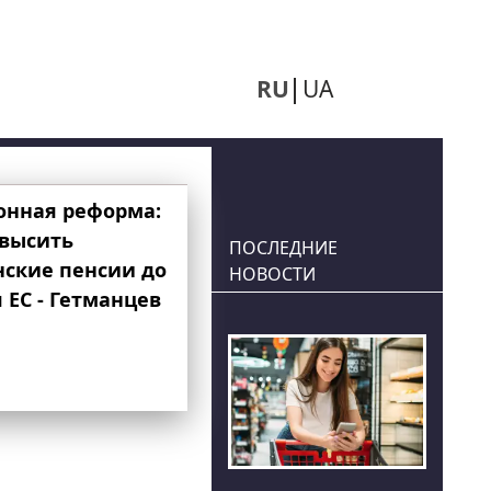
RU
UA
онная реформа:
овысить
ПОСЛЕДНИЕ
нские пенсии до
НОВОСТИ
 ЕС - Гетманцев