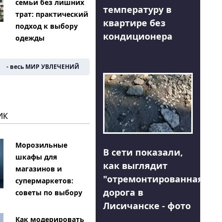
семьи без лишних
температуру в
трат: практический
квартире без
подход к выбору
кондиционера
одежды
- весь МИР УВЛЕЧЕНИЙ
ИК
Морозильные
В сети показали,
шкафы для
как выглядит
магазинов и
"отремонтированная"
супермаркетов:
дорога в
советы по выбору
Лисичанске - фото
Как модерировать