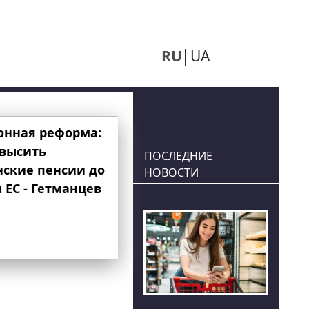
RU
UA
онная реформа:
овысить
ПОСЛЕДНИЕ
нские пенсии до
НОВОСТИ
 ЕС - Гетманцев