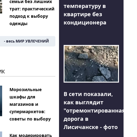
семьи без лишних
температуру в
трат: практический
квартире без
подход к выбору
кондиционера
одежды
- весь МИР УВЛЕЧЕНИЙ
ИК
Морозильные
В сети показали,
шкафы для
как выглядит
магазинов и
"отремонтированная"
супермаркетов:
дорога в
советы по выбору
Лисичанске - фото
Как модерировать