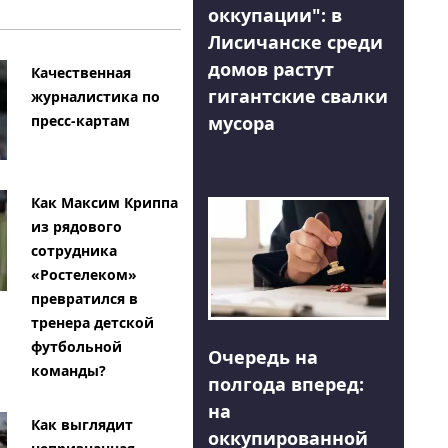
оккупации": в
Лисичанске среди
домов растут
Качественная
гигантские свалки
журналистика по
мусора
пресс-картам
Как Максим Криппа
из рядового
сотрудника
«Ростелеком»
превратился в
тренера детской
футбольной
Очередь на
команды?
полгода вперед:
на
Как выглядит
оккупированной