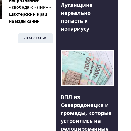
непризнанная
Луганщине
«свобода»: «ЛНР» –
нереально
шахтерский край
попасть к
на издыхании
нотариусу
- все СТАТЬИ
ВПЛ из
Северодонецка и
громады, которые
устроились на
релоцированные