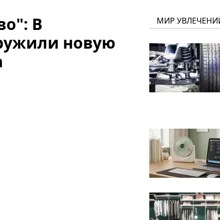
о": В
МИР УВЛЕЧЕНИ
ружили новую
а