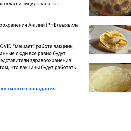
ыла классифицирована как
оохранения Англии (PHE) выявила
COVID "мешает" работе вакцины,
ванные люди все равно будут
редставители здравоохранения
 том, что вакцины будут работать
ко гипотез попадания