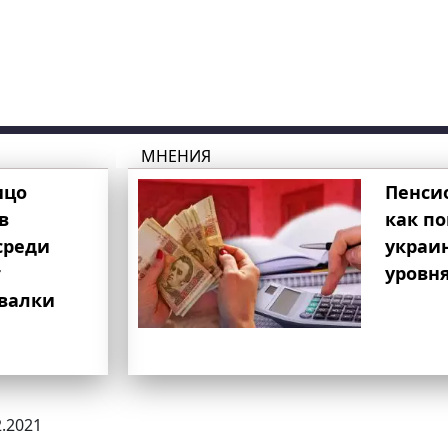
МНЕНИЯ
ицо
Пенси
в
как п
среди
украи
т
уровня
свалки
2.2021