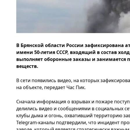
В Брянской области России зафиксирована а
имени 50-летия СССР, входящий в состав хол
выполняет оборонные заказы и занимается 
веществ.
В сети появились видео, на которых зафиксиро
на объекте, передает Час Пик.
Сначала информация о взрывах и пожаре поступ
делились видео и сообщениями в социальных се
клубы дыма и огонь, охвативший территорию за
Telegram-каналы подтвердили, что инцидент пр
заводе, который является стратегически важным