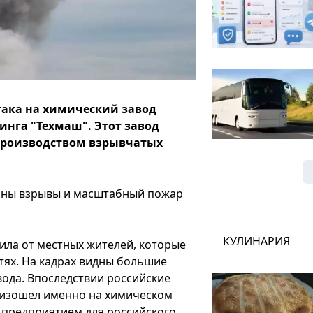
така на химический завод
динга "Техмаш". Этот завод
производством взрывчатых
ваны взрывы и масштабный пожар
КУЛИНАРИЯ
ила от местных жителей, которые
тях. На кадрах видны большие
вода. Впоследствии российские
оизошел именно на химическом
 предприятием для российского