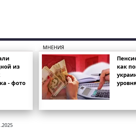
МНЕНИЯ
али
Пенси
ной из
как п
к
украи
ка - фото
уровня
1.2025