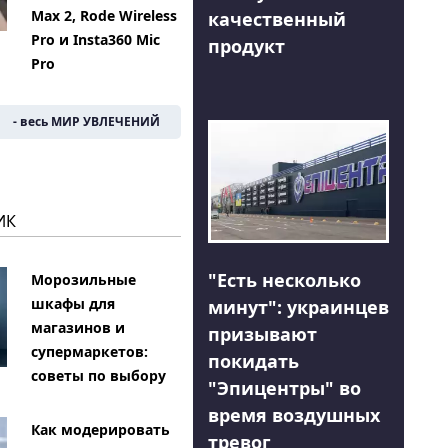
Max 2, Rode Wireless
качественный
Pro и Insta360 Mic
продукт
Pro
- весь МИР УВЛЕЧЕНИЙ
ИК
"Есть несколько
Морозильные
шкафы для
минут": украинцев
магазинов и
призывают
супермаркетов:
покидать
советы по выбору
"Эпицентры" во
время воздушных
Как модерировать
тревог