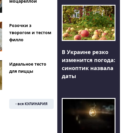
моцареллой
Розочки з
творогом и тестом
филло
В Украине резко
изменится погода:
Идеальное тесто
синоптик назвала
для пиццы
даты
- вся КУЛИНАРИЯ