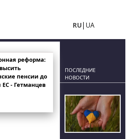
RU
UA
онная реформа:
овысить
ПОСЛЕДНИЕ
нские пенсии до
НОВОСТИ
 ЕС - Гетманцев