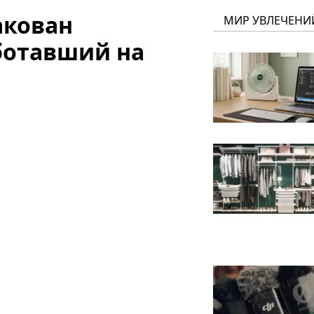
акован
МИР УВЛЕЧЕНИ
ботавший на