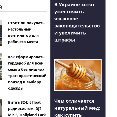
В Украине хотят
Й
ужесточить
языковое
Стоит ли покупать
законодательство
настольный
и увеличить
вентилятор для
штрафы
рабочего места
Как сформировать
гардероб для всей
семьи без лишних
трат: практический
подход к выбору
одежды
Чем отличается
Битва 32-bit float
натуральный мед:
радиосистем: DJI
как купить
Mic 3, Hollyland Lark