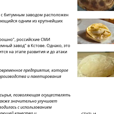
 с битумным заводом расположен
яющийся одним из крупнейших
орошно", российские СМИ
ный завод" в Кстове. Однако, это
тся на этапе развития и до атаки
современное предприятие, которое
производства и пакетирования
а сырья, позволяющая осуществлять
также значительно улучшает
одилась с использованием
шающей качество и