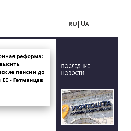
RU
UA
онная реформа:
овысить
ПОСЛЕДНИЕ
нские пенсии до
НОВОСТИ
 ЕС - Гетманцев