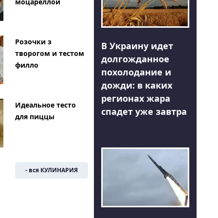
моцареллой
Розочки з
В Украину идет
творогом и тестом
долгожданное
филло
похолодание и
дожди: в каких
регионах жара
Идеальное тесто
спадет уже завтра
для пиццы
- вся КУЛИНАРИЯ