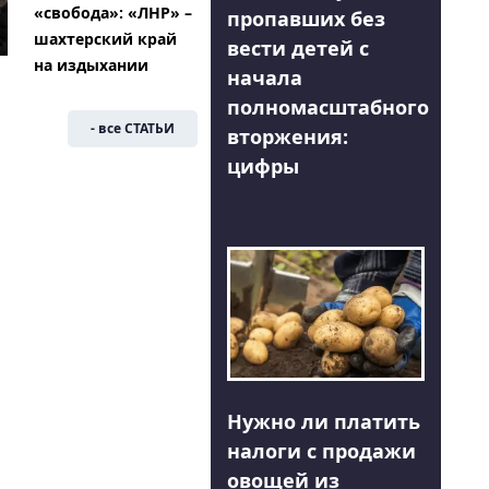
«свобода»: «ЛНР» –
пропавших без
шахтерский край
вести детей с
на издыхании
начала
полномасштабного
- все СТАТЬИ
вторжения:
цифры
Нужно ли платить
налоги с продажи
овощей из