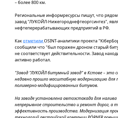
– более 800 км.
Региональные информресурсы пишут, что рядом
завод "ЛУКОЙЛ-Нижегороднефтеоргсинтез", явл
нефтеперерабатывающих предприятий в РФ.
Как
отметили
OSINT-аналитики проекта "КіберБ
сообщили что "был поражен дроном старый битум
не соответствует действительности. Завод находи
активно работал.
"Завод "ЛУКОЙЛ битумный завод" в Кстове – это 
недавно прошло масштабную модернизацию для 
полимерно-модифицированных битумов.
На заводе установлена ​​автоэстакада для налив
непрерывное строительство и ремонт дорог, а 
эффективность производства. Модернизация пров
технологий австрийской компании PÖRNER повы