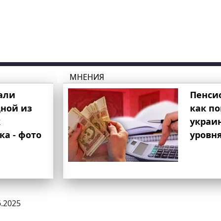
МНЕНИЯ
али
Пенси
ной из
как п
к
украи
ка - фото
уровня
6.2025