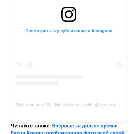
Посмотреть эту публикацию в Instagram
Публикация от NK | Nastia Kamenskykh (@kamenskux)
31 М
Читайте также:
Впервые за долгое время:
Елена Кравец опубликовала фото всей своей