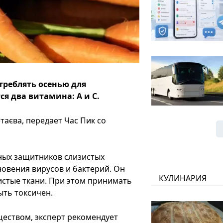
треблять осенью для
 два витамина: А и С.
аєва, передает Час Пик со
вных защитников слизистых
овения вирусов и бактерий. Он
КУЛИНАРИЯ
истые ткани. При этом принимать
ыть токсичен.
еством, эксперт рекомендует