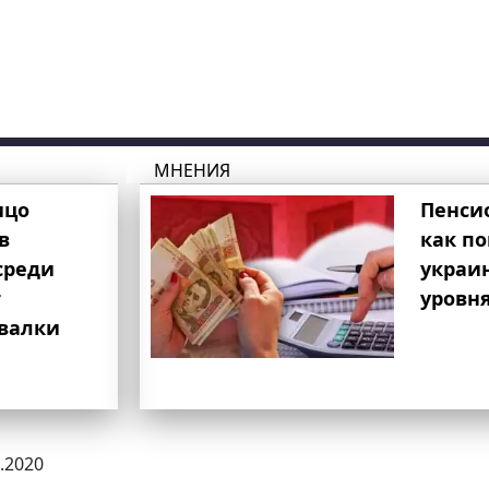
МНЕНИЯ
ицо
Пенси
в
как п
среди
украи
т
уровня
свалки
9.2020