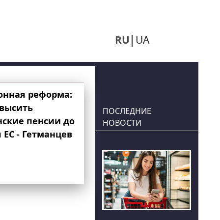
RU
UA
онная реформа:
овысить
ПОСЛЕДНИЕ
нские пенсии до
НОВОСТИ
 ЕС - Гетманцев