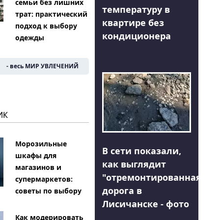
семьи без лишних
температуру в
трат: практический
квартире без
подход к выбору
кондиционера
одежды
- весь МИР УВЛЕЧЕНИЙ
ИК
Морозильные
В сети показали,
шкафы для
как выглядит
магазинов и
"отремонтированная"
супермаркетов:
дорога в
советы по выбору
Лисичанске - фото
Как модерировать