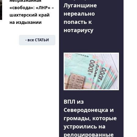
непризнанная
Луганщине
«свобода»: «ЛНР» –
нереально
шахтерский край
попасть к
на издыхании
нотариусу
- все СТАТЬИ
ВПЛ из
Северодонецка и
громады, которые
устроились на
релоцированные