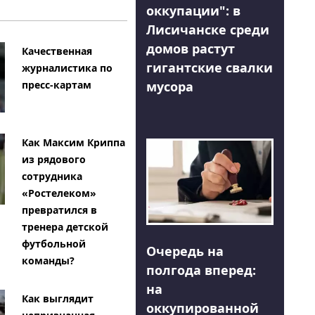
оккупации": в
Лисичанске среди
домов растут
Качественная
гигантские свалки
журналистика по
мусора
пресс-картам
Как Максим Криппа
из рядового
сотрудника
«Ростелеком»
превратился в
тренера детской
футбольной
Очередь на
команды?
полгода вперед:
на
Как выглядит
оккупированной