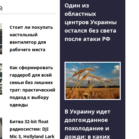
Один из
Й
областных
центров Украины
Стоит ли покупать
остался без света
настольный
после атаки РФ
вентилятор для
рабочего места
Как сформировать
гардероб для всей
семьи без лишних
трат: практический
подход к выбору
одежды
В Украину идет
долгожданное
Битва 32-bit float
похолодание и
радиосистем: DJI
дожди: в каких
Mic 3, Hollyland Lark