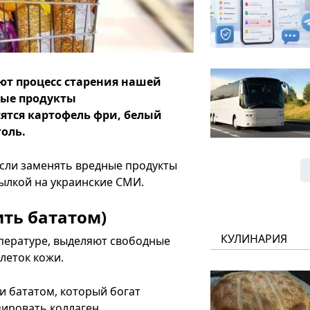
ют процесс старения нашей
ные продукты
ятся картофель фри, белый
голь.
сли заменять вредные продукты
сылкой на украинские СМИ.
ть бататом)
КУЛИНАРИЯ
пературе, выделяют свободные
леток кожи.
 бататом, который богат
ировать коллаген.