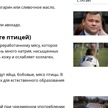
СТАТЬИ
ргарин или сливочное масло,
и авокадо.
те птицей)
переработанному мясу, которое
ень много натрия, насыщенных
 кожу и ослабляет коллаген,
ут яйца, бобовые, мясо птицы. В
х для естественного образования
рый при чрезмерном употреблении