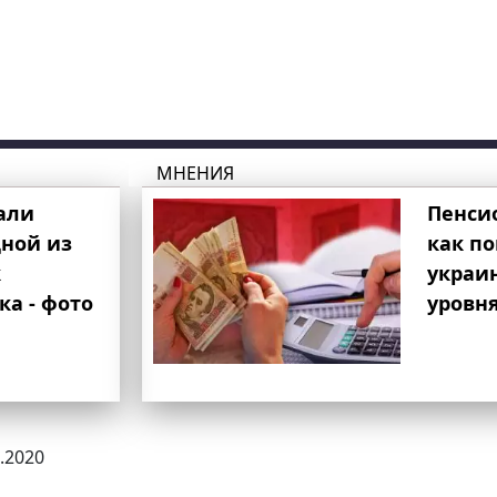
МНЕНИЯ
али
Пенси
ной из
как п
к
украи
ка - фото
уровня
0.2020