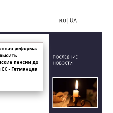
RU
UA
онная реформа:
овысить
ПОСЛЕДНИЕ
нские пенсии до
НОВОСТИ
 ЕС - Гетманцев