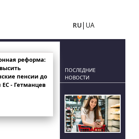
RU
UA
онная реформа:
овысить
ПОСЛЕДНИЕ
нские пенсии до
НОВОСТИ
 ЕС - Гетманцев