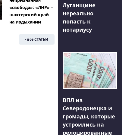
непризнанная
Луганщине
«свобода»: «ЛНР» –
нереально
шахтерский край
попасть к
на издыхании
нотариусу
- все СТАТЬИ
ВПЛ из
Северодонецка и
громады, которые
устроились на
релоцированные