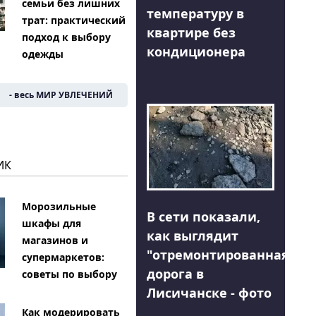
семьи без лишних
температуру в
трат: практический
квартире без
подход к выбору
кондиционера
одежды
- весь МИР УВЛЕЧЕНИЙ
ИК
Морозильные
В сети показали,
шкафы для
как выглядит
магазинов и
"отремонтированная"
супермаркетов:
дорога в
советы по выбору
Лисичанске - фото
Как модерировать