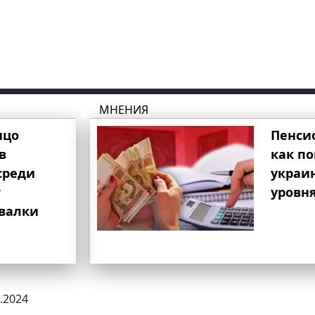
МНЕНИЯ
ицо
Пенси
в
как п
среди
украи
т
уровня
свалки
0.2024