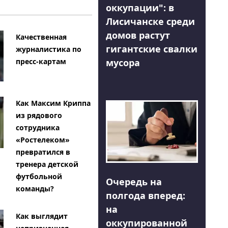
оккупации": в
Лисичанске среди
домов растут
Качественная
гигантские свалки
журналистика по
мусора
пресс-картам
Как Максим Криппа
из рядового
сотрудника
«Ростелеком»
превратился в
тренера детской
футбольной
Очередь на
команды?
полгода вперед:
на
Как выглядит
оккупированной