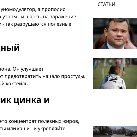
СТАТЬИ
муномодулятор, а прополис
 утром - и шансы на заражение
к - так разрушаются полезные
дный
зона. Он улучшает
т предотвратить начало простуды.
й коктейль.
ник цинка и
 это концентрат полезных жиров,
ты или каши - и укрепляйте