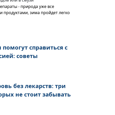
едом или в смузи
епараты - природа уже все
и продуктами, зима пройдет легко
 помогут справиться с
сией: советы
овь без лекарств: три
торых не стоит забывать