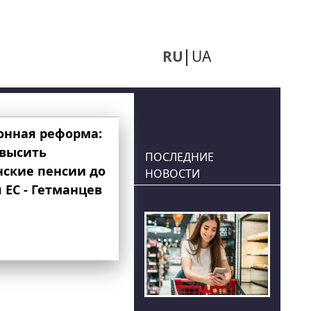
RU
UA
онная реформа:
овысить
ПОСЛЕДНИЕ
нские пенсии до
НОВОСТИ
 ЕС - Гетманцев