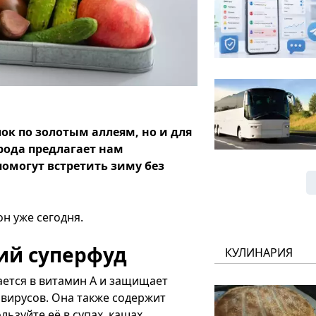
лок по золотым аллеям, но и для
рода предлагает нам
омогут встретить зиму без
он уже сегодня.
ний суперфуд
КУЛИНАРИЯ
ается в витамин A и защищает
вирусов. Она также содержит
ьзуйте её в супах, кашах,