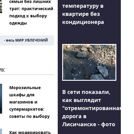
семьи без лишних
температуру в
трат: практический
квартире без
подход к выбору
кондиционера
одежды
- весь МИР УВЛЕЧЕНИЙ
ИК
Морозильные
В сети показали,
шкафы для
как выглядит
магазинов и
"отремонтированная"
супермаркетов:
дорога в
советы по выбору
Лисичанске - фото
Как модерировать