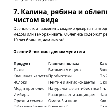
7. Калина, рябина и обле
чистом виде
Осенью стоит заменить сладкие десерты на ягод
медом или замораживать. Облепиха содержит ре
10 раз больше, чем лимон!
Осенний чек-лист для иммунитета
Продукт
Главная польза
Как
Тыква
Витамин A и цинк
Зап
Квашеная капуста
Пробиотики
По 
Яблоки
Пектин и антиоксиданты
С к
Мед и прополис
Натуральные антибиотики
1 ч
Имбирь
Разогревает и защищает
Чаи
Орехи и семена
Омега-3 и цинк
Как