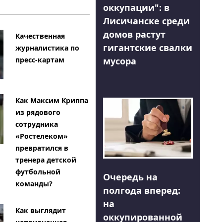
оккупации": в
Лисичанске среди
домов растут
Качественная
гигантские свалки
журналистика по
мусора
пресс-картам
Как Максим Криппа
из рядового
сотрудника
«Ростелеком»
превратился в
тренера детской
футбольной
Очередь на
команды?
полгода вперед:
на
Как выглядит
оккупированной