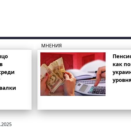
МНЕНИЯ
ицо
Пенси
в
как п
среди
украи
т
уровня
свалки
0.2025