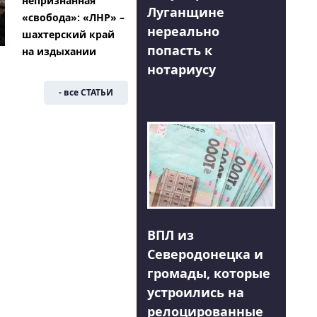
непризнанная
Луганщине
«свобода»: «ЛНР» –
нереально
шахтерский край
попасть к
на издыхании
нотариусу
- все СТАТЬИ
ВПЛ из
Северодонецка и
громады, которые
устроились на
релоцированные