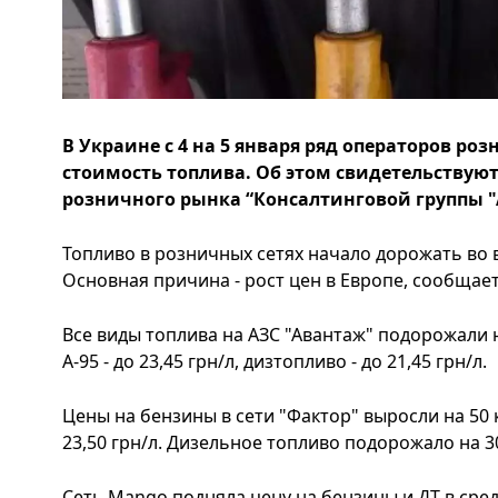
В Украине с 4 на 5 января ряд операторов р
стоимость топлива. Об этом свидетельству
розничного рынка “Консалтинговой группы "А
Топливо в розничных сетях начало дорожать во 
Основная причина - рост цен в Европе, сообщае
Все виды топлива на АЗС "Авантаж" подорожали на 5
А-95 - до 23,45 грн/л, дизтопливо - до 21,45 грн/л.
Цены на бензины в сети "Фактор" выросли на 50 коп.
23,50 грн/л. Дизельное топливо подорожало на 30 к
Сеть Mango подняла цену на бензины и ДТ в средн