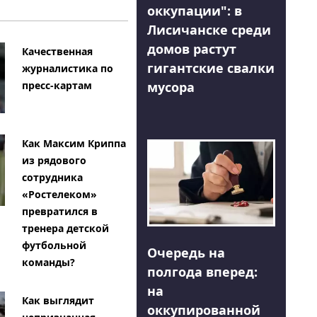
оккупации": в
Лисичанске среди
домов растут
Качественная
гигантские свалки
журналистика по
мусора
пресс-картам
Как Максим Криппа
из рядового
сотрудника
«Ростелеком»
превратился в
тренера детской
футбольной
Очередь на
команды?
полгода вперед:
на
Как выглядит
оккупированной