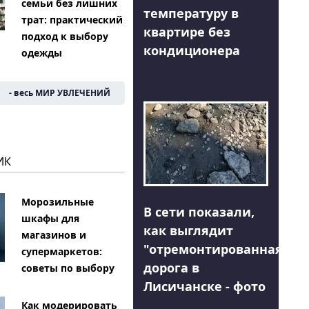
семьи без лишних
температуру в
трат: практический
квартире без
подход к выбору
кондиционера
одежды
- весь МИР УВЛЕЧЕНИЙ
ИК
Морозильные
В сети показали,
шкафы для
как выглядит
магазинов и
"отремонтированная"
супермаркетов:
дорога в
советы по выбору
Лисичанске - фото
Как модерировать