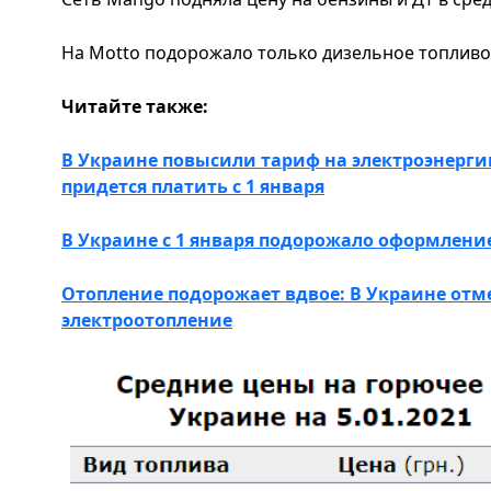
На Motto подорожало только дизельное топливо -
Читайте также:
В Украине повысили тариф на электроэнерги
придется платить с 1 января
В Украине с 1 января подорожало оформлен
Отопление подорожает вдвое: В Украине от
электроотопление