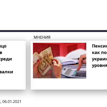
МНЕНИЯ
ицо
Пенси
в
как п
среди
украи
т
уровня
свалки
, 06.01.2021