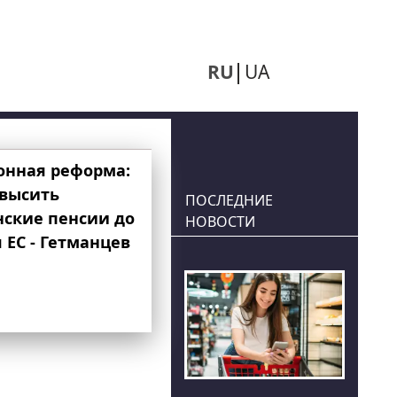
RU
UA
онная реформа:
овысить
ПОСЛЕДНИЕ
нские пенсии до
НОВОСТИ
 ЕС - Гетманцев