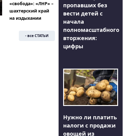
«свобода»: «ЛНР» –
пропавших без
шахтерский край
вести детей с
на издыхании
начала
полномасштабного
- все СТАТЬИ
вторжения:
цифры
Нужно ли платить
налоги с продажи
овощей из