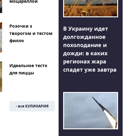
моцареллой
Розочки з
В Украину идет
творогом и тестом
долгожданное
филло
похолодание и
дожди: в каких
регионах жара
Идеальное тесто
спадет уже завтра
для пиццы
- вся КУЛИНАРИЯ