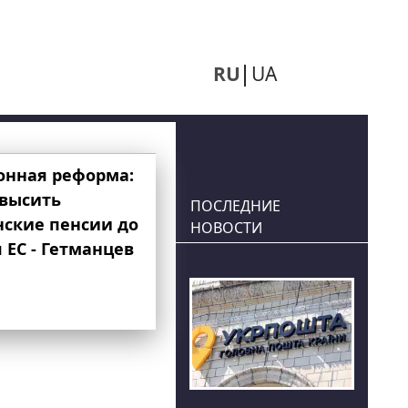
RU
UA
онная реформа:
овысить
ПОСЛЕДНИЕ
нские пенсии до
НОВОСТИ
 ЕС - Гетманцев