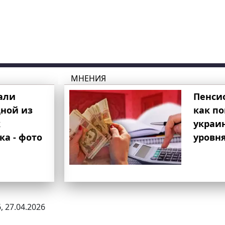
МНЕНИЯ
али
Пенси
ной из
как п
к
украи
ка - фото
уровня
, 27.04.2026