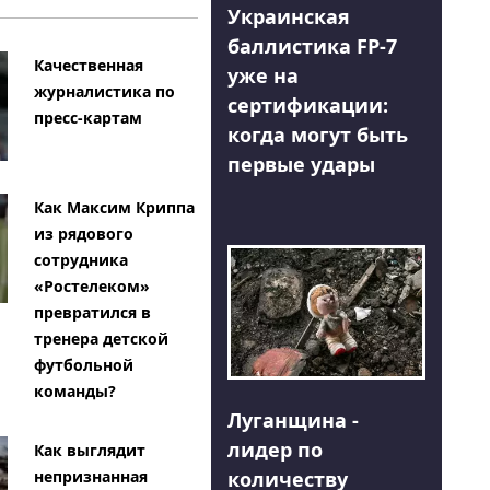
Украинская
баллистика FP-7
Качественная
уже на
журналистика по
сертификации:
пресс-картам
когда могут быть
первые удары
Как Максим Криппа
из рядового
сотрудника
«Ростелеком»
превратился в
тренера детской
футбольной
команды?
Луганщина -
лидер по
Как выглядит
количеству
непризнанная