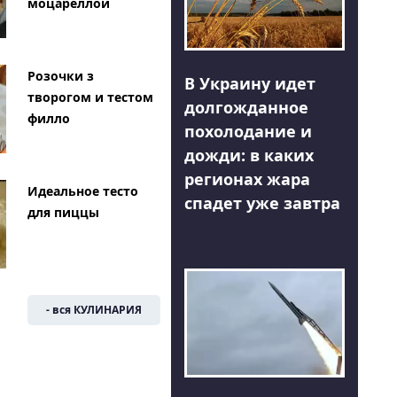
моцареллой
Розочки з
В Украину идет
творогом и тестом
долгожданное
филло
похолодание и
дожди: в каких
регионах жара
Идеальное тесто
спадет уже завтра
для пиццы
- вся КУЛИНАРИЯ