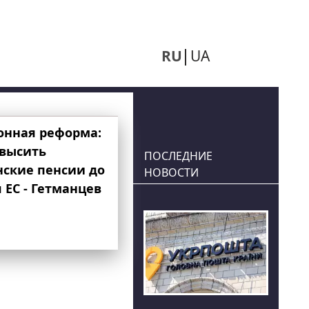
RU
UA
онная реформа:
овысить
ПОСЛЕДНИЕ
нские пенсии до
НОВОСТИ
 ЕС - Гетманцев