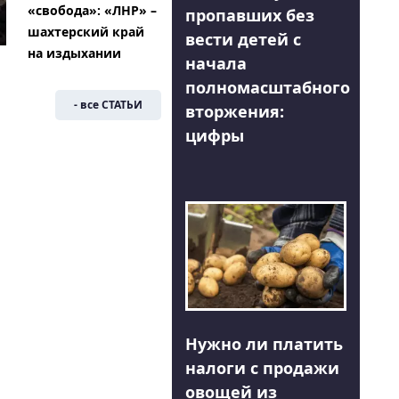
«свобода»: «ЛНР» –
пропавших без
шахтерский край
вести детей с
на издыхании
начала
полномасштабного
- все СТАТЬИ
вторжения:
цифры
Нужно ли платить
налоги с продажи
овощей из