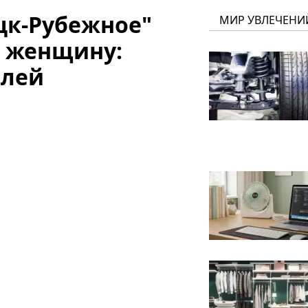
цк-Рубежное"
МИР УВЛЕЧЕНИ
л женщину:
елей