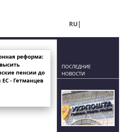
RU
UA
онная реформа:
овысить
ПОСЛЕДНИЕ
нские пенсии до
НОВОСТИ
 ЕС - Гетманцев