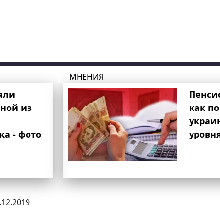
МНЕНИЯ
али
Пенси
ной из
как п
к
украи
ка - фото
уровня
1.12.2019