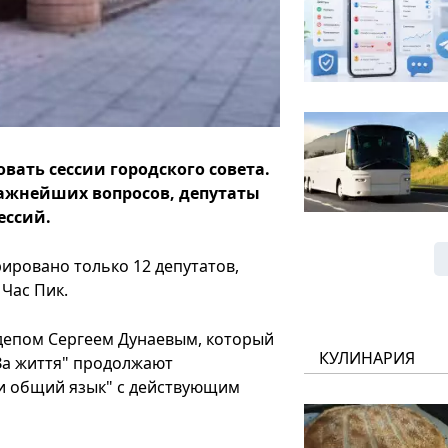
ать сессии городского совета.
важнейших вопросов, депутаты
ессий.
рировано только 12 депутатов,
Час Пик.
депом Сергеем Дунаевым, который
КУЛИНАРИЯ
За життя" продолжают
ти общий язык" с действующим