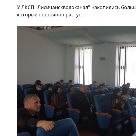
У ЛКСП "Лисичанскводоканал" накопились больш
которые постоянно растут.