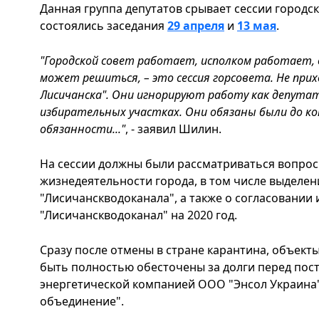
Данная группа депутатов срывает сессии городско
состоялись заседания
29 апреля
и
13 мая
.
"Городской совет работает, исполком работает, 
может решиться, – это сессия горсовета. Не при
Лисичанска". Они игнорируют работу как депута
избирательных участках. Они обязаны были до к
обязанности..."
, - заявил Шилин.
На сессии должны были рассматриваться вопро
жизнедеятельности города, в том числе выделен
"Лисичанскводоканала", а также о согласовани
"Лисичанскводоканал" на 2020 год.
Сразу после отмены в стране карантина, объект
быть полностью обесточены за долги перед пос
энергетической компанией ООО "Энсол Украина"
объединение".