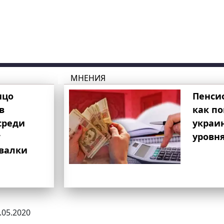
МНЕНИЯ
ицо
Пенси
в
как п
среди
украи
т
уровня
свалки
8.05.2020