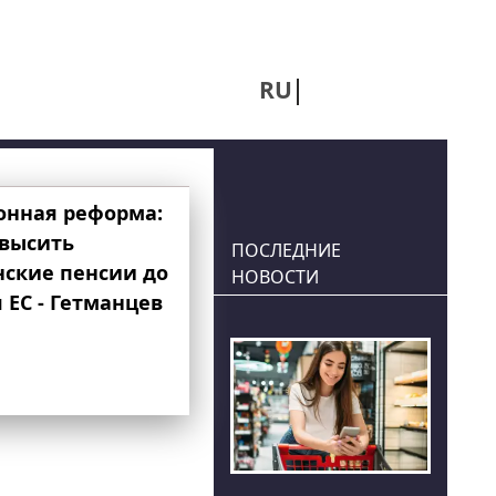
RU
UA
онная реформа:
овысить
ПОСЛЕДНИЕ
нские пенсии до
НОВОСТИ
 ЕС - Гетманцев