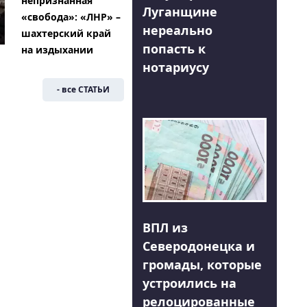
непризнанная
Луганщине
«свобода»: «ЛНР» –
нереально
шахтерский край
попасть к
на издыхании
нотариусу
- все СТАТЬИ
ВПЛ из
Северодонецка и
громады, которые
устроились на
релоцированные