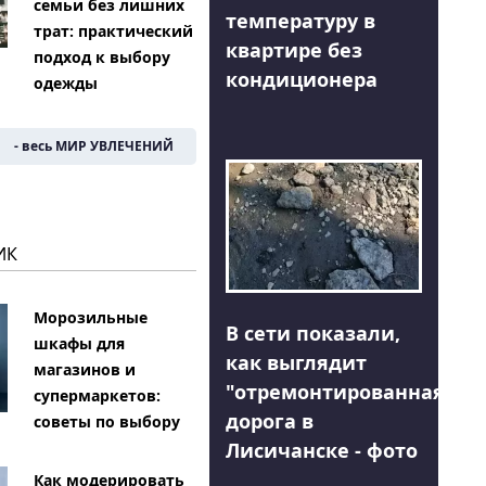
семьи без лишних
температуру в
трат: практический
квартире без
подход к выбору
кондиционера
одежды
- весь МИР УВЛЕЧЕНИЙ
ИК
Морозильные
В сети показали,
шкафы для
как выглядит
магазинов и
"отремонтированная"
супермаркетов:
дорога в
советы по выбору
Лисичанске - фото
Как модерировать