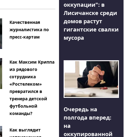
оккупации": в
Лисичанске среди
домов растут
Качественная
гигантские свалки
журналистика по
мусора
пресс-картам
Как Максим Криппа
из рядового
сотрудника
«Ростелеком»
превратился в
тренера детской
футбольной
Очередь на
команды?
полгода вперед:
на
Как выглядит
оккупированной