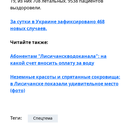
19, из них 708 летальных. 9538 пациентов
выздоровели.
За сутки в Украине зафиксировано 468
новых случаев.
Читайте также:
Абонентам "Лисичанскводоканала": на
какой счет вносить оплату за воду
Неземные красоты и спрятанные сокровища:
в Лисичанске показали удивительное место
(фото)
Теги:
Спецтема