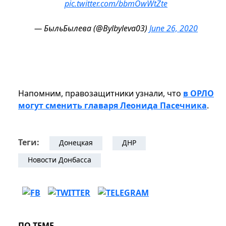
pic.twitter.com/bbmOwWtZte
— БыльБылева (@Bylbyleva03)
June 26, 2020
Напомним, правозащитники узнали, что
в ОРЛО
могут сменить главаря Леонида Пасечника
.
Теги:
Донецкая
ДНР
Новости Донбасса
ПО ТЕМЕ