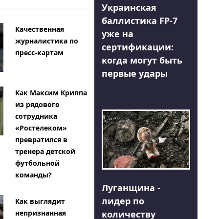
Украинская
баллистика FP-7
Качественная
уже на
журналистика по
сертификации:
пресс-картам
когда могут быть
первые удары
Как Максим Криппа
из рядового
сотрудника
«Ростелеком»
превратился в
тренера детской
футбольной
команды?
Луганщина -
лидер по
Как выглядит
количеству
непризнанная