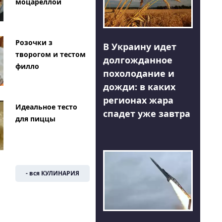
моцареллой
Розочки з
В Украину идет
творогом и тестом
долгожданное
филло
похолодание и
дожди: в каких
регионах жара
Идеальное тесто
спадет уже завтра
для пиццы
- вся КУЛИНАРИЯ