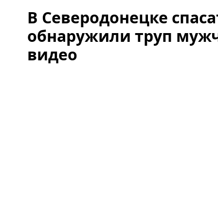
В Северодонецке спас
обнаружили труп мужч
видео