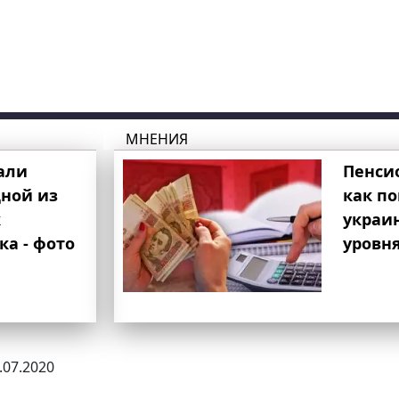
МНЕНИЯ
али
Пенси
ной из
как п
к
украи
ка - фото
уровня
1.07.2020