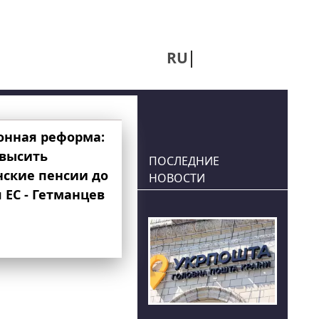
RU
UA
онная реформа:
овысить
ПОСЛЕДНИЕ
нские пенсии до
НОВОСТИ
 ЕС - Гетманцев