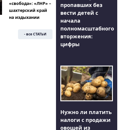
«свобода»: «ЛНР» –
пропавших без
шахтерский край
вести детей с
на издыхании
начала
полномасштабного
- все СТАТЬИ
вторжения:
цифры
Нужно ли платить
налоги с продажи
овощей из