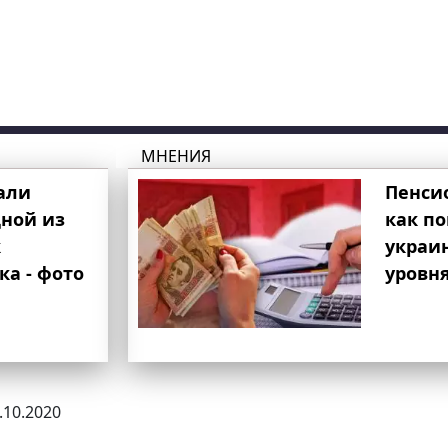
МНЕНИЯ
али
Пенси
ной из
как п
к
украи
ка - фото
уровня
7.10.2020