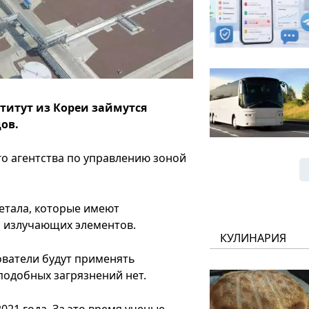
титут из Кореи займутся
ов.
о агентства по управлению зоной
етала, которые имеют
м излучающих элементов.
КУЛИНАРИЯ
ователи будут применять
подобных загрязнений нет.
021 года. За это время ученые