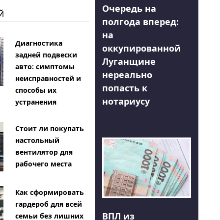
Очередь на
Й
полгода вперед:
на
Диагностика
оккупированной
задней подвески
Луганщине
авто: симптомы
нереально
неисправностей и
попасть к
способы их
нотариусу
устранения
Стоит ли покупать
настольный
вентилятор для
рабочего места
Как сформировать
гардероб для всей
ВПЛ из
семьи без лишних