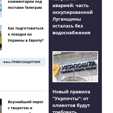
комментарии под
аварией: часть
постами Телеграм
оккупированной
Луганщины
осталась без
Как подготовиться
водоснабжения
к поездке из
Украины в Европу?
- весь ПРАВОЗАЩИТНИК
Новый правила
"Укрпочты": от
Вкуснейший пирог
клиентов будут
с творогом и
требовать