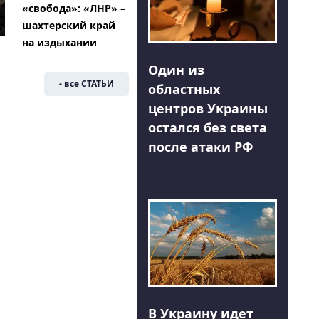
«свобода»: «ЛНР» –
шахтерский край
на издыхании
Один из
- все СТАТЬИ
областных
центров Украины
остался без света
после атаки РФ
В Украину идет