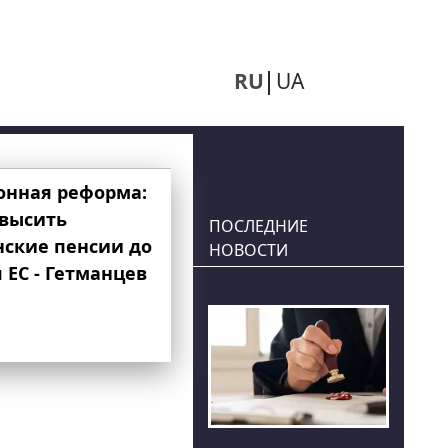
RU
UA
онная реформа:
овысить
ПОСЛЕДНИЕ
нские пенсии до
НОВОСТИ
 ЕС - Гетманцев