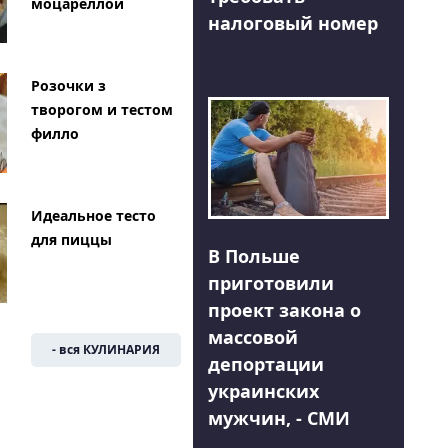
моцареллой
налоговый номер
Розочки з
творогом и тестом
филло
Идеальное тесто
для пиццы
В Польше
приготовили
проект закона о
массовой
- вся КУЛИНАРИЯ
депортации
украинских
мужчин, - СМИ