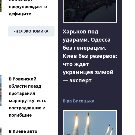
предупреждает о
дефиците
Харьков под
- вся ЭКОНОМИКА
ударами, Одесса
без генерации,
Киев без резервов:
Я
что ждет
украинцев зимой
В Ровенской
— эксперт
области поезд
протаранил
маршрутку: есть
Віра Висоцька
пострадавшие и
погибшие
В Киеве авто