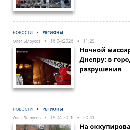
НОВОСТИ
РЕГИОНЫ
16:04:2026
11:25
Олег Білоусов
Ночной масси
Днепру: в гор
разрушения
НОВОСТИ
РЕГИОНЫ
15:04:2026
20:41
Олег Білоусов
На оккупиров