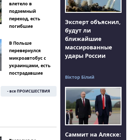
влетело в
подземный
переход, есть
Эксперт объяснил,
погибшие
будут ли
ближайшие
В Польше
массированные
перевернулся
удары России
микроавтобус с
украинцами, есть
пострадавшие
Віктор Білий
- все ПРОИСШЕСТВИЯ
Саммит на Аляске: