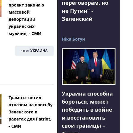
переговорам, но
проект закона о
не Путин" -
массовой
Зеленский
депортации
украинских
мужчин, - СМИ
Ніка Богун
- вся УКРАИНА
Украина способна
Трамп ответил
бороться, может
отказом на просьбу
победить в войне
Зеленского о
и восстановить
ракетах для Patriot,
свои границы –
- СМИ