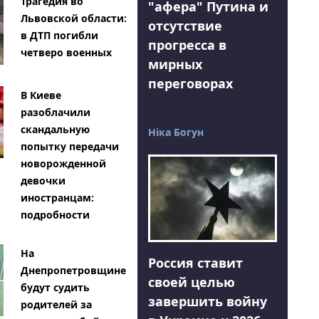
Трагедия во
"афера" Путина и
Львовской области:
отсутствие
в ДТП погибли
прогресса в
четверо военных
мирных
переговорах
В Киеве
разоблачили
скандальную
Ніка Богун
попытку передачи
новорожденной
девочки
иностранцам:
подробности
На
Россия ставит
Днепропетровщине
своей целью
будут судить
завершить войну
родителей за