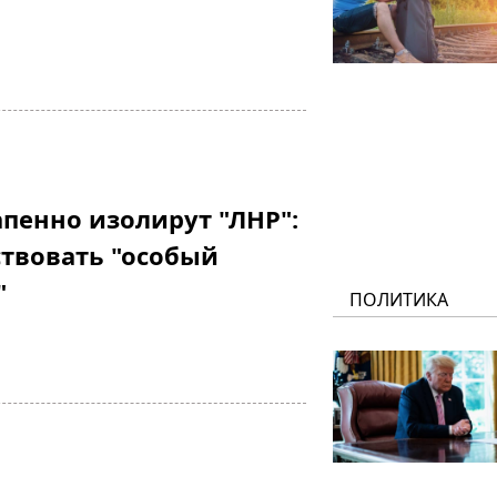
апенно изолирут "ЛНР":
ствовать "особый
"
ПОЛИТИКА