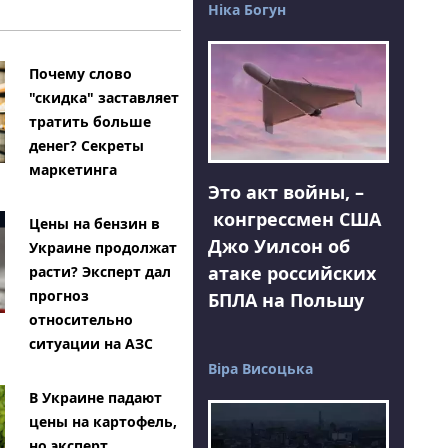
Ніка Богун
Почему слово
"скидка" заставляет
тратить больше
денег? Секреты
маркетинга
Это акт войны, –
конгрессмен США
Цены на бензин в
Джо Уилсон об
Украине продолжат
атаке российских
расти? Эксперт дал
прогноз
БПЛА на Польшу
относительно
ситуации на АЗС
Віра Висоцька
В Украине падают
цены на картофель,
но эксперт