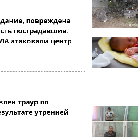
здание, повреждена
есть пострадавшие:
ЛА атаковали центр
влен траур по
зультате утренней