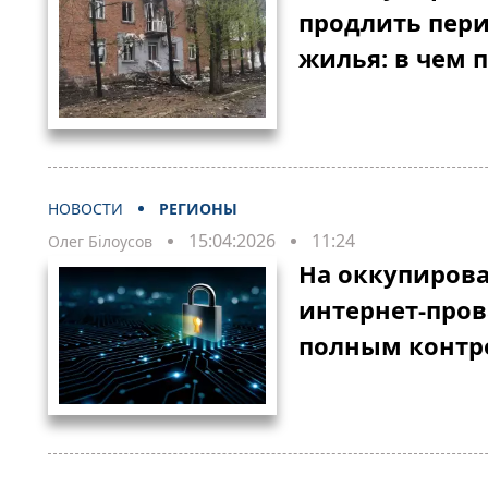
продлить пер
жилья: в чем 
НОВОСТИ
РЕГИОНЫ
15:04:2026
11:24
Олег Білоусов
На оккупиров
интернет-пров
полным контр