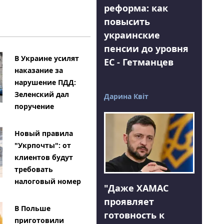
реформа: как
повысить
украинские
пенсии до уровня
В Украине усилят
ЕС - Гетманцев
наказание за
нарушение ПДД:
Зеленский дал
Дарина Квіт
поручение
Новый правила
"Укрпочты": от
клиентов будут
требовать
налоговый номер
"Даже ХАМАС
проявляет
В Польше
готовность к
приготовили