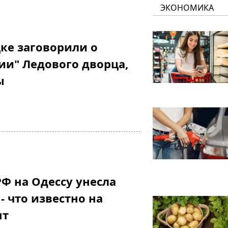
ЭКОНОМИКА
ке заговорили о
ии" Ледового дворца,
ы
РФ на Одессу унесла
- что известно на
нт