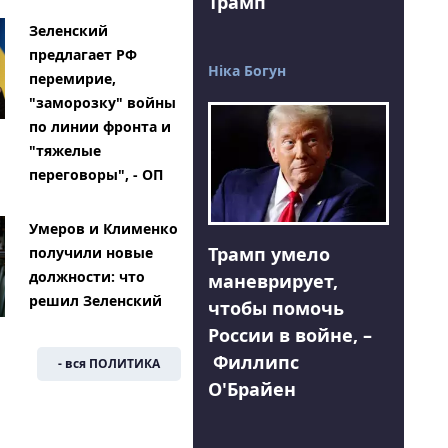
Трамп
Зеленский
предлагает РФ
Ніка Богун
перемирие,
"заморозку" войны
по линии фронта и
"тяжелые
переговоры", - ОП
Умеров и Клименко
Трамп умело
получили новые
должности: что
маневрирует,
решил Зеленский
чтобы помочь
России в войне, –
Филлипс
- вся ПОЛИТИКА
О'Брайен