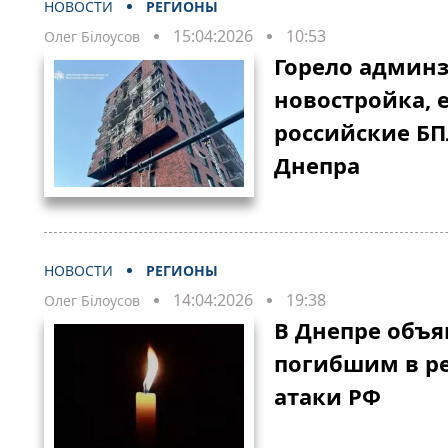
НОВОСТИ
РЕГИОНЫ
15:04:2026
10:53
Олег Білоусов
Горело админ
новостройка, 
российские БП
Днепра
НОВОСТИ
РЕГИОНЫ
14:04:2026
19:38
Олег Білоусов
В Днепре объя
погибшим в ре
атаки РФ