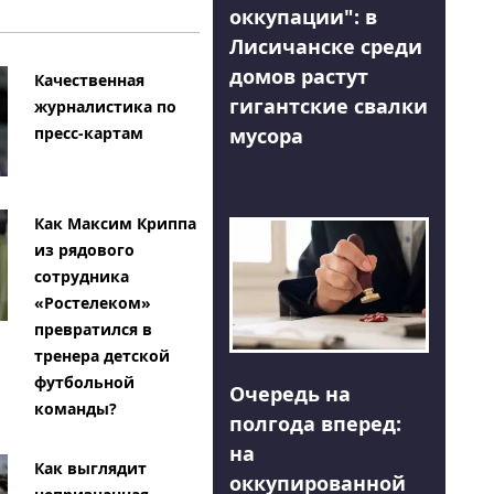
оккупации": в
Лисичанске среди
домов растут
Качественная
гигантские свалки
журналистика по
мусора
пресс-картам
Как Максим Криппа
из рядового
сотрудника
«Ростелеком»
превратился в
тренера детской
футбольной
Очередь на
команды?
полгода вперед:
на
Как выглядит
оккупированной