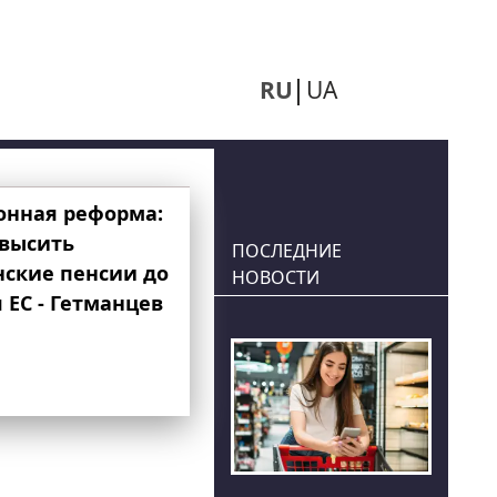
RU
UA
онная реформа:
овысить
ПОСЛЕДНИЕ
нские пенсии до
НОВОСТИ
 ЕС - Гетманцев