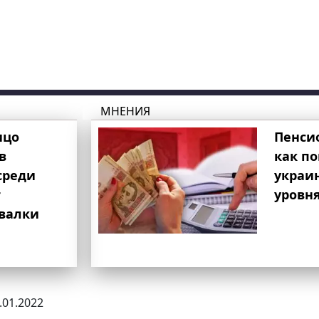
МНЕНИЯ
ицо
Пенси
в
как п
среди
украи
т
уровня
свалки
0.01.2022