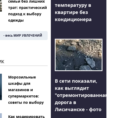
семьи без лишних
температуру в
трат: практический
квартире без
подход к выбору
кондиционера
одежды
- весь МИР УВЛЕЧЕНИЙ
ИК
Морозильные
В сети показали,
шкафы для
как выглядит
магазинов и
"отремонтированная"
супермаркетов:
дорога в
советы по выбору
Лисичанске - фото
Как модерировать