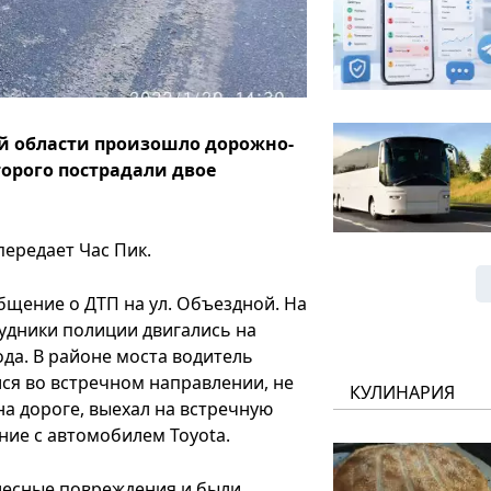
кой области произошло дорожно-
торого пострадали двое
передает Час Пик.
бщение о ДТП на ул. Объездной. На
удники полиции двигались на
ода. В районе моста водитель
лся во встречном направлении, не
КУЛИНАРИЯ
на дороге, выехал на встречную
ние с автомобилем Toyota.
елесные повреждения и были