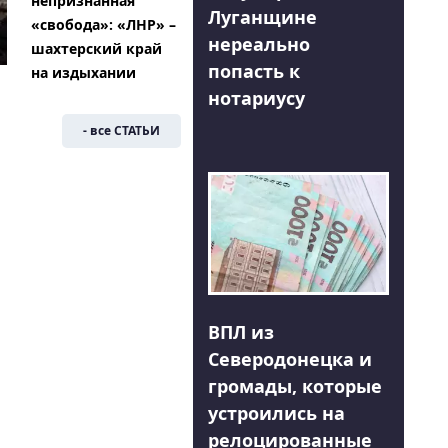
непризнанная
Луганщине
«свобода»: «ЛНР» –
нереально
шахтерский край
попасть к
на издыхании
нотариусу
- все СТАТЬИ
ВПЛ из
Северодонецка и
громады, которые
устроились на
релоцированные