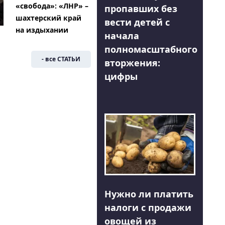
«свобода»: «ЛНР» –
пропавших без
шахтерский край
вести детей с
на издыхании
начала
полномасштабного
- все СТАТЬИ
вторжения:
цифры
Нужно ли платить
налоги с продажи
овощей из