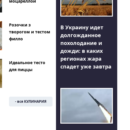
моцареллой
Розочки з
В Украину идет
творогом и тестом
долгожданное
филло
похолодание и
дожди: в каких
регионах жара
Идеальное тесто
спадет уже завтра
для пиццы
- вся КУЛИНАРИЯ