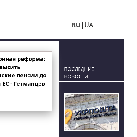
RU
UA
онная реформа:
овысить
ПОСЛЕДНИЕ
нские пенсии до
НОВОСТИ
 ЕС - Гетманцев