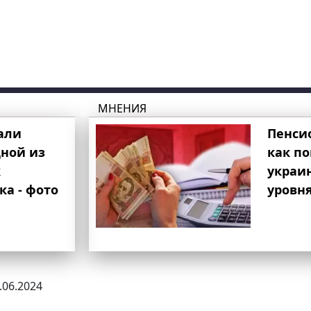
МНЕНИЯ
али
Пенси
ной из
как п
к
украи
ка - фото
уровня
1.06.2024