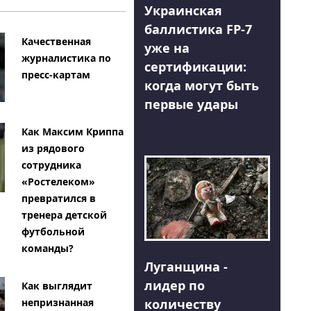
Украинская
баллистика FP-7
Качественная
уже на
журналистика по
сертификации:
пресс-картам
когда могут быть
первые удары
Как Максим Криппа
из рядового
сотрудника
«Ростелеком»
превратился в
тренера детской
футбольной
команды?
Луганщина -
лидер по
Как выглядит
количеству
непризнанная