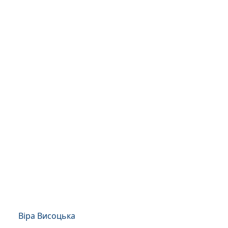
Віра Висоцька